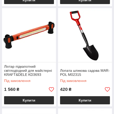
Купити
Купити
Ліхтар підкапотний
світлодіодний для майстерні
Лопата штикова садова MAR-
KRAFT&DELE KD3693
POL M02315
Під замовлення
Під замовлення
1 560
420
₴
₴
Купити
Купити