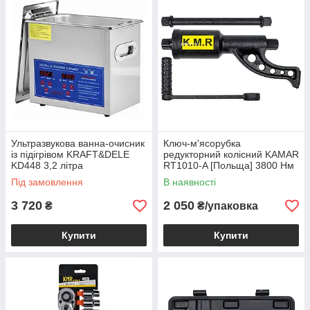
Ультразвукова ванна-очисник
Ключ-м'ясорубка
із підігрівом KRAFT&DELE
редукторний колісний KAMAR
KD448 3,2 літра
RT1010-A [Польща] 3800 Нм
32-33 мм
Під замовлення
В наявності
3 720
2 050
₴
₴/упаковка
Купити
Купити