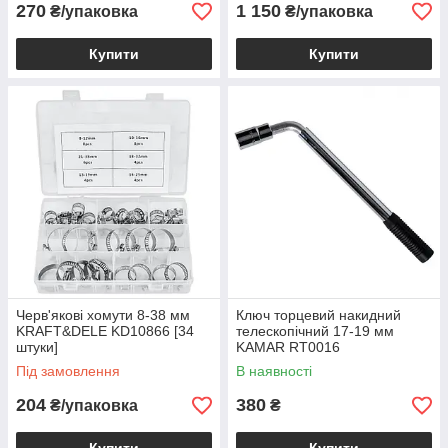
270
1 150
₴/упаковка
₴/упаковка
Купити
Купити
Черв'якові хомути 8-38 мм
Ключ торцевий накидний
KRAFT&DELE KD10866 [34
телескопічний 17-19 мм
штуки]
KAMAR RT0016
Під замовлення
В наявності
204
380
₴/упаковка
₴