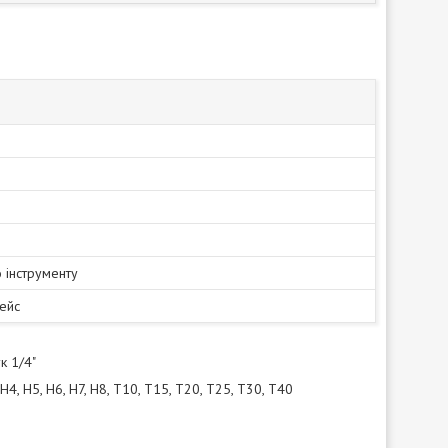
 інструменту
ейс
к 1/4"
H4, H5, H6, H7, H8, T10, T15, T20, T25, T30, T40