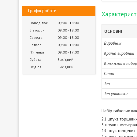
Графік роботи
Характерис
Понеділок
09:00
18:00
Вівторок
09:00
18:00
ОСНОВНІ
Середа
09:00
18:00
Виробник
Четвер
09:00
18:00
Пʼятниця
09:00
17:00
Країна виробник
Субота
Вихідний
Кількість в набо
Неділя
Вихідний
Стан
Тип
Тип упаковки
Набір гайкових клю
21 штука торцевих 
3 штуки шестигран
13 штук торцевих гол
1 штука тріскачков