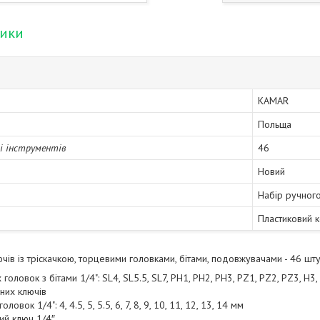
тики
KAMAR
Польща
рі інструментів
46
Новий
Набір ручного
Пластиковий к
чів із тріскачкою, торцевими головками, бітами, подовжувачами - 46 шту
головок з бітами 1/4": SL4, SL5.5, SL7, PH1, PH2, PH3, PZ1, PZ2, PZ3, H3, 
них ключів
овок 1/4": 4, 4.5, 5, 5.5, 6, 7, 8, 9, 10, 11, 12, 13, 14 мм
ий ключ 1/4″