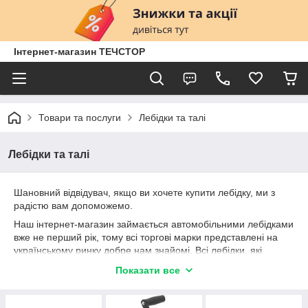
Інтернет-магазин ТЕЧСТОР
Товари та послуги
Лебідки та талі
Лебідки та талі
Шановний відвідувач, якщо ви хочете купити лебідку, ми з
радістю вам допоможемо.
Наш інтернет-магазин займається автомобільними лебідками
вже не перший рік, тому всі торгові марки представлені на
українському ринку добре нам знайомі. Всі лебідки, які
продаються в нашому магазині - ручні, електричні та
Показати все
гідравлічні зарекомендували себе з кращого боку, і кожен
покупець зможе вибрати для себе найбільш підходящу - чи
за якістю, за ціною або за іншими потребами.