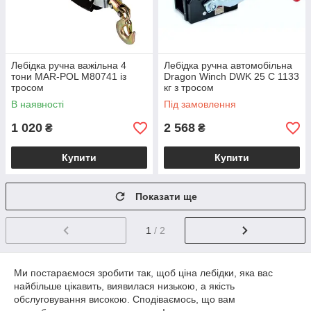
Лебідка ручна важільна 4
Лебідка ручна автомобільна
тони MAR-POL M80741 із
Dragon Winch DWK 25 C 1133
тросом
кг з тросом
В наявності
Під замовлення
1 020
2 568
₴
₴
Купити
Купити
Показати ще
1
/ 2
Ми постараємося зробити так, щоб ціна лебідки, яка вас
найбільше цікавить, виявилася низькою, а якість
обслуговування високою. Сподіваємось, що вам