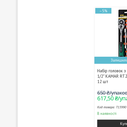
–5%
Залишило
Набір головок з
1/2" KAMAR RT2
12 шт
650 ₴/упако
617,50 ₴/у
T13990
В наявності
Куп