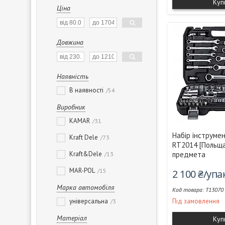
Куп
Ціна
Довжина
Наявність
В наявності
54
Виробник
KAMAR
31
Набір інструме
Kraft Dele
73
RT2014 [Польща]
Kraft&Dele
предмета
13
MAR-POL
15
2 100 ₴/уп
Марка автомобіля
T13070
універсальна
Під замовлення
3
Матеріал
Куп