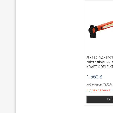
Ліхтар підкапо
світлодіодний 
KRAFT&DELE K
1 560 ₴
T15054
Під замовлення
Куп