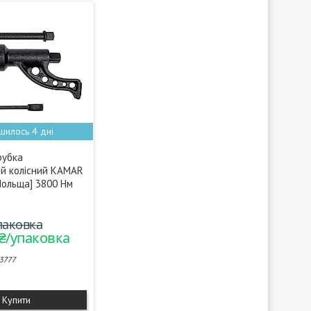
шилось 4 дні
рубка
й колісний KAMAR
Польща] 3800 Нм
упаковка
 ₴/упаковка
3777
Купити