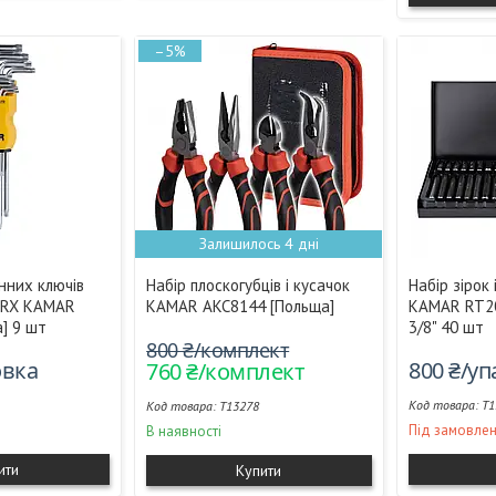
–5%
Залишилось 4 дні
нних ключів
Набір плоскогубців і кусачок
Набір зірок
ORX KAMAR
KAMAR AKC8144 [Польща]
KAMAR RT20
] 9 шт
3/8" 40 шт
800 ₴/комплект
овка
800 ₴/у
760 ₴/комплект
T1
T13278
Під замовле
В наявності
ити
Купити