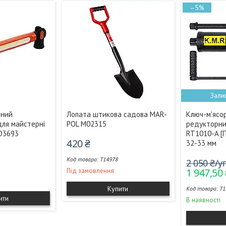
–5%
Зали
тний
Лопата штикова садова MAR-
Ключ-м'ясо
для майстерні
POL M02315
редукторни
D3693
RT1010-A [
420 ₴
32-33 мм
T14978
2 050 ₴/
1 947,50
Під замовлення
Купити
T1
ити
В наявності