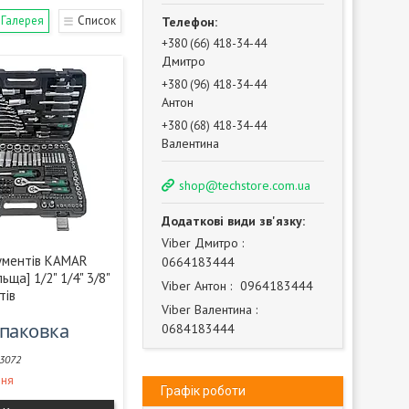
Галерея
Список
+380 (66) 418-34-44
Дмитро
+380 (96) 418-34-44
Антон
+380 (68) 418-34-44
Валентина
shop@techstore.com.ua
Vіber Дмитро
рументів KAMAR
0664183444
ьща] 1/2" 1/4" 3/8"
Vіber Антон
0964183444
тів
Vіber Валентина
упаковка
0684183444
3072
ння
Графік роботи