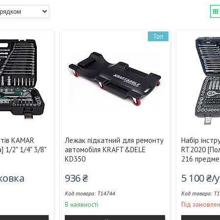
Топ
нтів KAMAR
Лежак підкатний для ремонту
Набір інст
 1/2" 1/4" 3/8"
автомобіля KRAFT&DELE
RT2020 [Пол
KD350
216 предме
аковка
936 ₴
5 100 ₴/
T14744
T1
В наявності
Під замовле