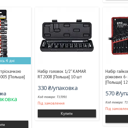
сь 4 дні
 тріскачкою
Набір головок 1/2" KAMAR
Набір гайко
005 [Польша]
RT2008 [Польша] 10 шт
ріжкових 6
[Польща] 1
330 ₴/упаковка
570 ₴/у
вка
T13991
паковка
T1
Під замовлення
Під замовле
Купити
ити