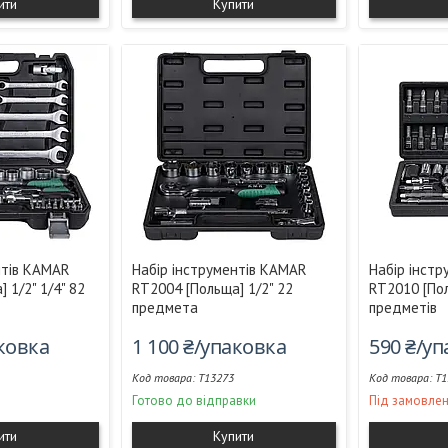
ити
Купити
нтів KAMAR
Набір інструментів KAMAR
Набір інст
 1/2" 1/4" 82
RT2004 [Польща] 1/2" 22
RT2010 [Пол
предмета
предметів
аковка
1 100 ₴/упаковка
590 ₴/у
T13273
T1
Готово до відправки
Під замовле
ити
Купити