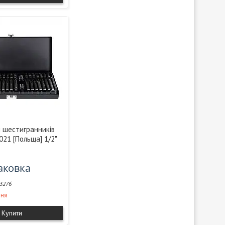
 і шестигранників
21 [Польща] 1/2"
паковка
3276
ння
Купити