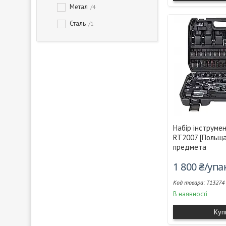
Метал
4
Сталь
1
Набір інструме
RT2007 [Польща]
предмета
1 800 ₴/уп
T13274
В наявності
Куп