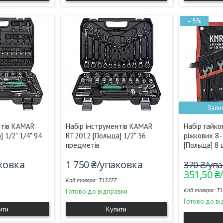
–5%
Зали
нтів KAMAR
Набір інструментів KAMAR
Набір гайко
 1/2" 1/4" 94
RT2012 [Польща] 1/2" 36
ріжкових 8
предметів
[Польща] 8 
аковка
1 750 ₴/упаковка
370 ₴/уп
351,50 ₴
T13277
T1
Готово до відправки
Готово до ві
ити
Купити