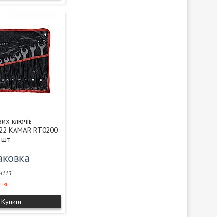
вих ключів
-22 KAMAR RT0200
2 шт
паковка
4113
ння
Купити