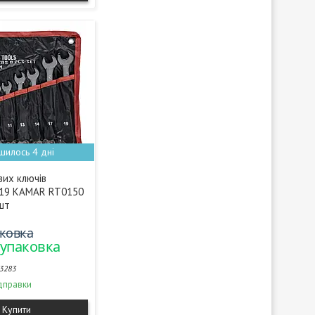
шилось 4 дні
вих ключів
-19 KAMAR RT0150
шт
аковка
/упаковка
3283
дправки
Купити