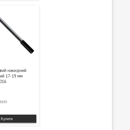
вий накидний
ий 17-19 мм
016
3253
Купити