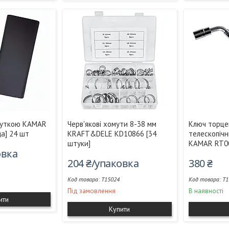
круткою KAMAR
Черв'якові хомути 8-38 мм
Ключ торце
а] 24 шт
KRAFT&DELE KD10866 [34
телескопічн
штуки]
KAMAR RT0
овка
204 ₴/упаковка
380 ₴
T15024
T1
Під замовлення
В наявності
ити
Купити