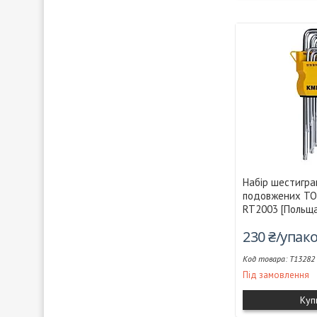
Набір шестигра
подовжених T
RT2003 [Польща
230 ₴/упак
T13282
Під замовлення
Куп