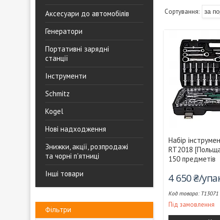
Аксесуари до автомобілів
Генератори
Портативні зарядні
станції
Інструменти
Schmitz
Kogel
Нові надходження
Набір інструме
Знижки, акції, розпродажі
RT2018 [Польща]
та чорні п'ятниці
150 предметів
Інші товари
4 650 ₴/уп
T13071
Під замовлення
Фільтри