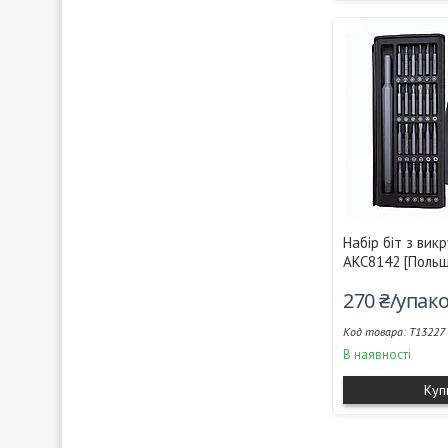
Набір біт з ви
AKC8142 [Польщ
270 ₴/упак
T13227
В наявності
Куп