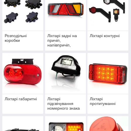
Розподільні
Ліхтарі задні на
Ліхтарі контурні
коробки
причіп,
напівпричіп,
вантажівку
Ліхтарі габаритні
Ліхтарі
Ліхтарі
підсвічування
протитуманні
номерного знака