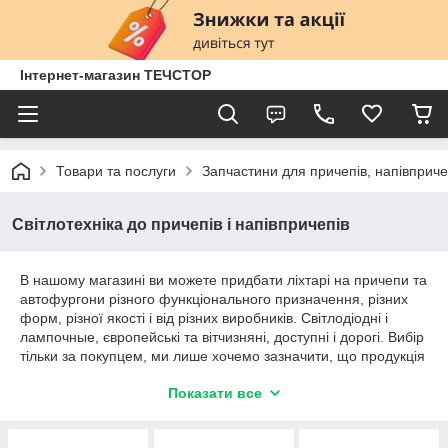
Інтернет-магазин ТЕЧСТОР
Товари та послуги
Запчастини для причепів, напівприче
Світлотехніка до причепів і напівпричепів
В нашому магазині ви можете придбати ліхтарі на причепи та
автофургони різного функціонального призначення, різних
форм, різної якості і від різних виробників. Світлодіодні і
лампочные, європейські та вітчизняні, доступні і дорогі. Вибір
тільки за покупцем, ми лише хочемо зазначити, що продукція
польських фірм WAS і FRISTOM відрізняється дуже високою
Показати все
якістю, незрівнянно більш високим, ніж українські та китайські
зразки світлотехніки, що і дає нам можливість всіляко
рекомендувати нашим покупцям саме польські ліхтарі.