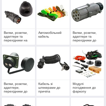
Вилки, розетки,
Автомобільний
Вилки, розетки,
адаптери та
кабель
адаптери та
перехідники на
перехідники до
ЛЕГКОВИЙ
НАПІВПИЧЕПА (7,
ПРИЧІП
15, S, N, ABS, EBS,
ADR 24V)
Вилки, розетки,
Кабель зі
Модулі
адаптери,
штекерами до
погодження до
перехідники до
причіпа
фаркопу
причепів і
спецтехніки