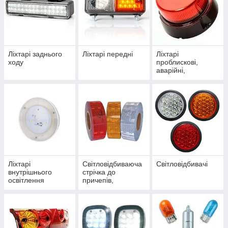
Ліхтарі заднього
Ліхтарі передні
Ліхтарі
ходу
проблискові,
аварійні,
сигнальні,
гальмівні
Ліхтарі
Світловідбиваюча
Світловідбивачі
внутрішнього
стрічка до
освітлення
причепів,
напівпричепів,
трейлерів