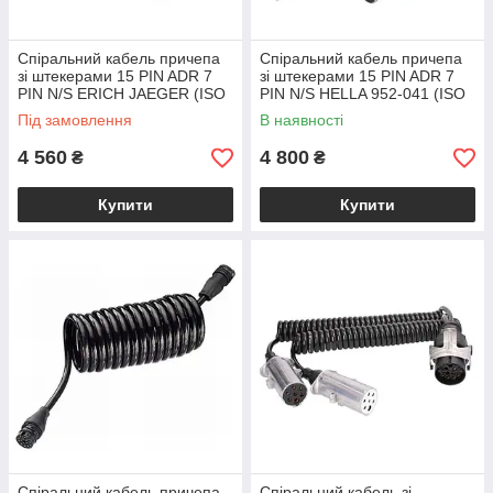
Спіральний кабель причепа
Спіральний кабель причепа
зі штекерами 15 PIN ADR 7
зі штекерами 15 PIN ADR 7
PIN N/S ERICH JAEGER (ISO
PIN N/S HELLA 952-041 (ISO
1185 ISO 3731 ISO 12098)
1185 ISO 3731 ISO 12098)
Під замовлення
В наявності
Ø50
4 560
4 800
₴
₴
Купити
Купити
Спіральний кабель причепа
Спіральний кабель зі