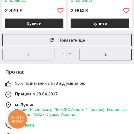
В наявності
В наявності
метал
метал
2 820
2 904
₴
₴
Купити
Купити
Показати ще
1
/ 7
Про нас
95% позитивних з 679 відгуків за рік
Працює з 28.04.2017
м. Луцьк
вулиця Рівненська, 25Е (ЖК Атлант 1 поверх), Волинська
область, 43027, Луцьк, Україна
КНОПКА
ЗВ'ЯЗКУ
Контакти