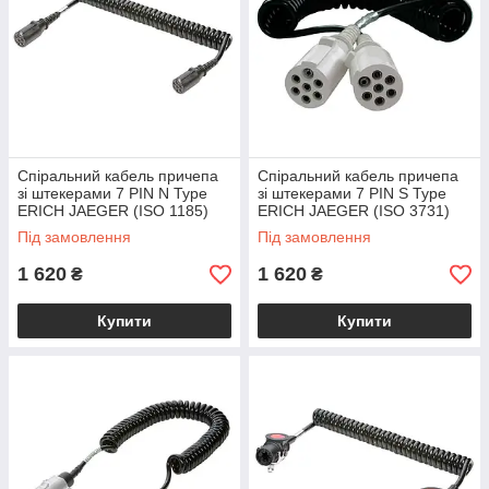
Спіральний кабель причепа
Спіральний кабель причепа
зі штекерами 7 PIN N Type
зі штекерами 7 PIN S Type
ERICH JAEGER (ISO 1185)
ERICH JAEGER (ISO 3731)
24V пластик Ø50
24V пластик Ø50
Під замовлення
Під замовлення
1 620
1 620
₴
₴
Купити
Купити