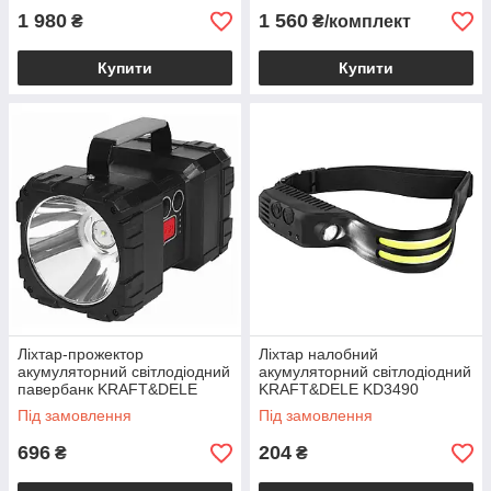
1 980
1 560
₴
₴/комплект
Купити
Купити
Ліхтар-прожектор
Ліхтар налобний
акумуляторний світлодіодний
акумуляторний світлодіодний
павербанк KRAFT&DELE
KRAFT&DELE KD3490
KD1249
Під замовлення
Під замовлення
696
204
₴
₴