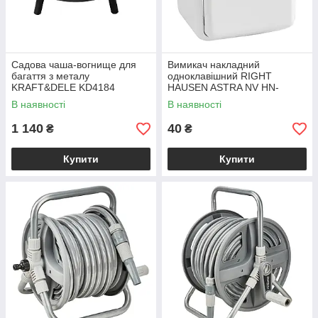
Садова чаша-вогнище для
Вимикач накладний
багаття з металу
одноклавішний RIGHT
KRAFT&DELE KD4184
HAUSEN ASTRA NV HN-
017011
В наявності
В наявності
1 140
40
₴
₴
Купити
Купити