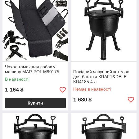
Чохол-гамак для собак у
машину MAR-POL М90175
Похідний чавунний котелок
для багаття KRAFT&DELE
В наявності
KD4185 4 л
1 164
Немає в наявності
₴
1 680
₴
Купити