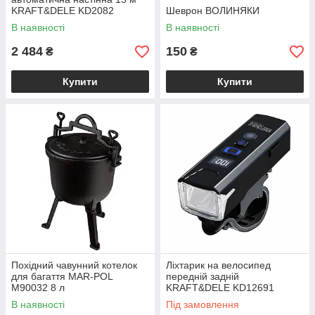
KRAFT&DELE KD2082
Шеврон ВОЛИНЯКИ
В наявності
В наявності
2 484
150
₴
₴
Купити
Купити
Похідний чавунний котелок
Ліхтарик на велосипед
для багаття MAR-POL
передній задній
M90032 8 л
KRAFT&DELE KD12691
В наявності
Під замовлення