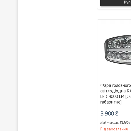
Куп
Фара головного
світлодіодна K
LED 4000 LM [св
габаритне]
3 900 ₴
T13604
Під замовлення