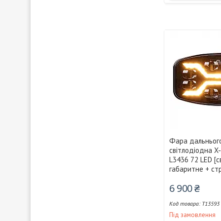
Фара дальнього
світлодіодна 
L3436 72 LED [с
габаритне + ст
6 900 ₴
T13593
Під замовлення