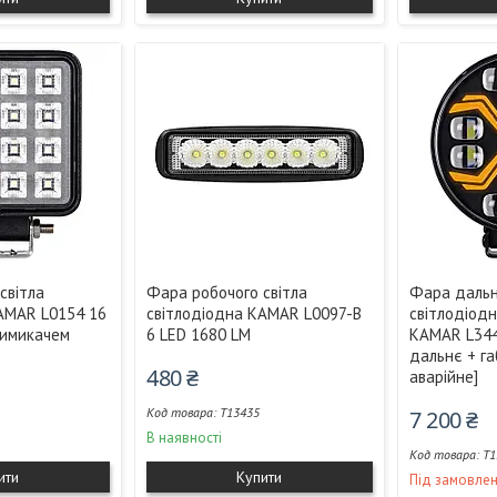
світла
Фара робочого світла
Фара дальн
AMAR L0154 16
світлодіодна KAMAR L0097-B
світлодіод
вимикачем
6 LED 1680 LM
KAMAR L3440
дальнє + г
480 ₴
аварійне]
T13435
7 200 ₴
В наявності
T1
ити
Купити
Під замовле