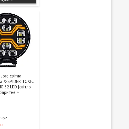
ього світла
на X-SPIDER TOXIC
 52 LED [світло
абаритне +
3592
ння