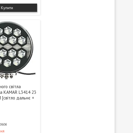
Купити
ого світла
на KAMAR L3414 23
 [світло дальнє +
3606
ння