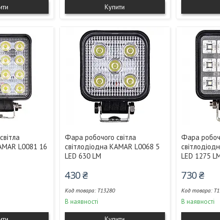
ити
Купити
світла
Фара робочого світла
Фара робоч
AMAR L0081 16
світлодіодна KAMAR L0068 5
світлодіод
LED 630 LM
LED 1275 L
430 ₴
730 ₴
T13280
T1
В наявності
В наявності
ити
Купити