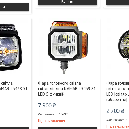
Купити
ити
 світла
Фара головного світла
Фара головн
AMAR L3438 51
світлодіодна KAMAR L3439 81
світлодіод
LED 5 функцій
LED [світло
габаритне]
7 900 ₴
2 700 ₴
T13602
T1
Під замовлення
Під замовле