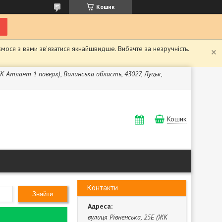
Кошик
мося з вами зв'язатися якнайшвидше. Вибачте за незручність.
ЖК Атлант 1 поверх), Волинська область, 43027, Луцьк,
Кошик
Контакти
Знайти
вулиця Рівненська, 25Е (ЖК