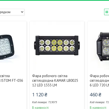
світла
Фара робочого світла
Фара робоч
RISTOM FT-036
світлодіодна KAMAR LB0025
світлодіод
12 LED 1333 LM
6 LED 720 
1 120 ₴
460 ₴
T13073
T1
В наявності
В наявності