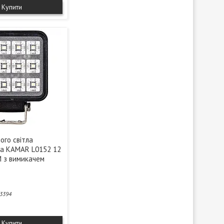
Купити
ого світла
на KAMAR L0152 12
M з вимикачем
3394
Купити