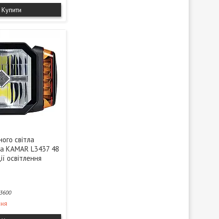
Купити
ого світла
на KAMAR L3437 48
ії освітлення
3600
ння