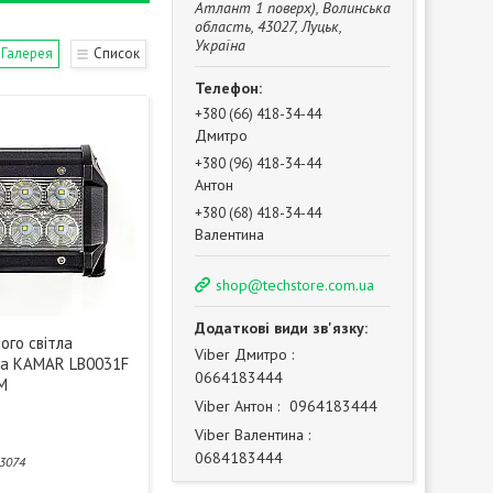
Атлант 1 поверх), Волинська
область, 43027, Луцьк,
Україна
Галерея
Список
+380 (66) 418-34-44
Дмитро
+380 (96) 418-34-44
Антон
+380 (68) 418-34-44
Валентина
shop@techstore.com.ua
ого світла
Vіber Дмитро
на KAMAR LB0031F
0664183444
LM
Vіber Антон
0964183444
Vіber Валентина
0684183444
3074