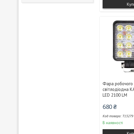
Куп
Фара робочого 
світлодіодна K
LED 2100 LM
680 ₴
T13279
В наявності
Куп