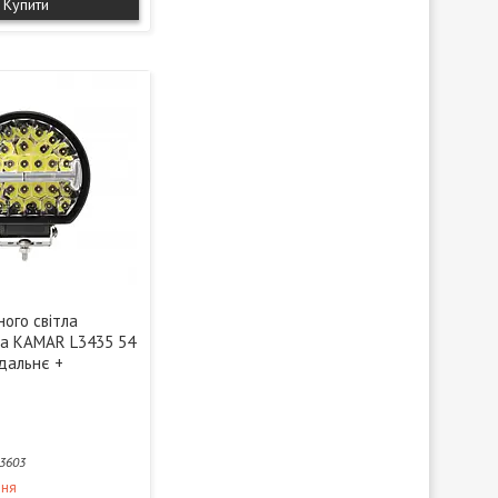
Купити
ого світла
на KAMAR L3435 54
 дальнє +
3603
ння