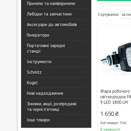
Причепи та напівпричепи
Лебідки та запчастини
Аксесуари до автомобілів
Генератори
Портативні зарядні
станції
Інструменти
Schmitz
Kogel
Фара робочого 
Нові надходження
світлодіодна F
9 LED 1800 LM
Знижки, акції, розпродажі
та чорні п'ятниці
1 650 ₴
Інші товари
T161
В наявності