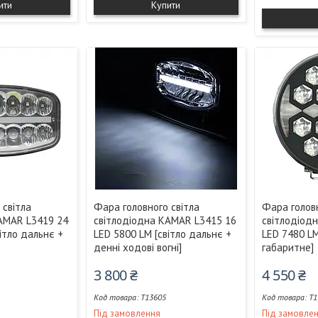
ити
Купити
 світла
Фара головного світла
Фара головн
AMAR L3419 24
світлодіодна KAMAR L3415 16
світлодіод
ітло дальнє +
LED 5800 LM [світло дальнє +
LED 7480 LM
денні ходові вогні]
габаритне]
3 800 ₴
4 550 ₴
T13605
T1
Під замовлення
Під замовле