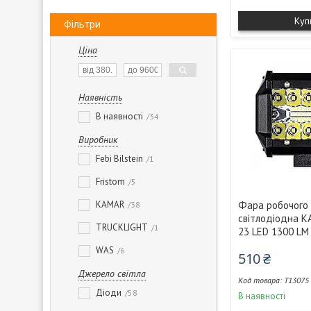
Куп
Фільтри
Ціна
Наявність
В наявності
34
Виробник
Febi Bilstein
1
Fristom
5
KAMAR
Фара робочого 
38
світлодіодна 
TRUCKLIGHT
1
23 LED 1300 LM
WAS
6
510 ₴
Джерело світла
T13075
Діоди
58
В наявності