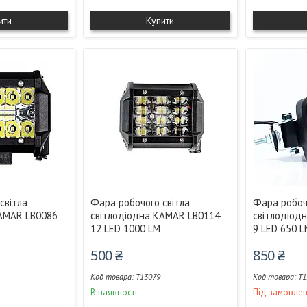
ити
Купити
світла
Фара робочого світла
Фара робоч
KAMAR LB0086
світлодіодна KAMAR LB0114
світлодіод
12 LED 1000 LM
9 LED 650 
500 ₴
850 ₴
T13079
T1
В наявності
Під замовле