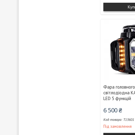
Куп
Фара головного
світлодіодна K
LED 5 функцій
6 500 ₴
T13601
Під замовлення