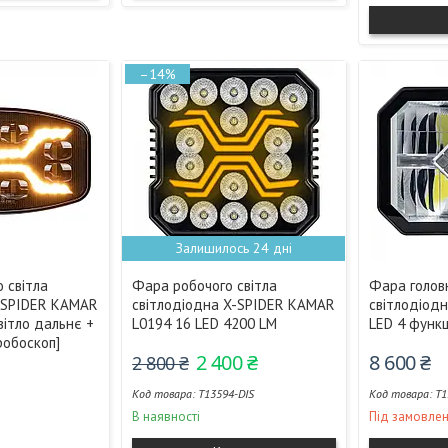
–14%
Залишилось 24 дні
 світла
Фара робочого світла
Фара головн
X-SPIDER KAMAR
світлодіодна X-SPIDER KAMAR
світлодіод
вітло дальнє +
L0194 16 LED 4200 LM
LED 4 функц
робоскоп]
2 400 ₴
8 600 ₴
2 800 ₴
T13594-DIS
T1
В наявності
Під замовле