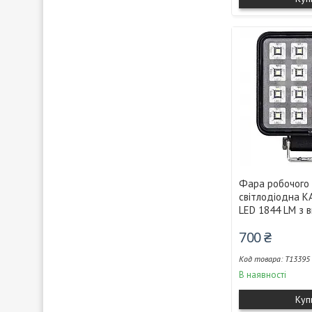
Фара робочого 
світлодіодна K
LED 1844 LM з 
700 ₴
T13395
В наявності
Куп