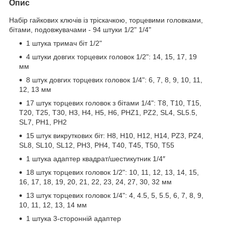
Опис
Набір гайкових ключів із тріскачкою, торцевими головками,
бітами, подовжувачами - 94 штуки 1/2" 1/4"
1 штука тримач біт 1/2"
4 штуки довгих торцевих головок 1/2": 14, 15, 17, 19
мм
8 штук довгих торцевих головок 1/4": 6, 7, 8, 9, 10, 11,
12, 13 мм
17 штук торцевих головок з бітами 1/4": T8, T10, T15,
T20, T25, T30, H3, H4, H5, H6, PHZ1, PZ2, SL4, SL5.5,
SL7, PH1, PH2
15 штук викруткових біт: H8, H10, H12, H14, PZ3, PZ4,
SL8, SL10, SL12, PH3, PH4, T40, T45, T50, T55
1 штука адаптер квадрат/шестикутник 1/4″
18 штук торцевих головок 1/2": 10, 11, 12, 13, 14, 15,
16, 17, 18, 19, 20, 21, 22, 23, 24, 27, 30, 32 мм
13 штук торцевих головок 1/4": 4, 4.5, 5, 5.5, 6, 7, 8, 9,
10, 11, 12, 13, 14 мм
1 штука 3-сторонній адаптер