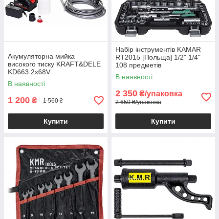
Набір інструментів KAMAR
Акумуляторна мийка
RT2015 [Польща] 1/2" 1/4"
високого тиску KRAFT&DELE
108 предметів
KD663 2x68V
В наявності
В наявності
2 350
₴/упаковка
1 200
₴
1 560 ₴
2 650 ₴/упаковка
Купити
Купити