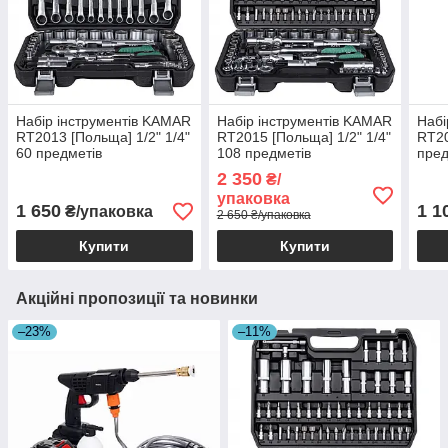
Набір інструментів KAMAR
Набір інструментів KAMAR
Набі
RT2013 [Польща] 1/2" 1/4"
RT2015 [Польща] 1/2" 1/4"
RT20
60 предметів
108 предметів
пре
2 350
₴/
упаковка
1 650
1 1
₴/упаковка
2 650 ₴/упаковка
Купити
Купити
Акційні пропозиції та новинки
–23%
–11%