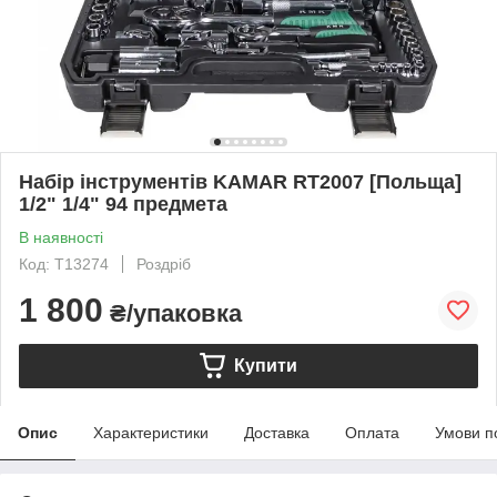
Набір інструментів KAMAR RT2007 [Польща]
1/2" 1/4" 94 предмета
В наявності
Код: T13274
Роздріб
1 800
₴/упаковка
Купити
Опис
Характеристики
Доставка
Оплата
Умови п