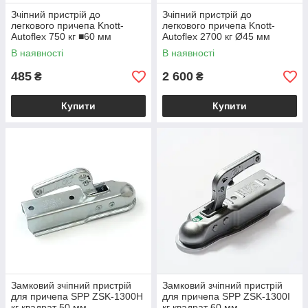
Зчіпний пристрій до
Зчіпний пристрій до
легкового причепа Knott-
легкового причепа Knott-
Autoflex 750 кг ■60 мм
Autoflex 2700 кг Ø45 мм
6E0548.001
6E0019.008
В наявності
В наявності
485
2 600
₴
₴
Купити
Купити
Замковий зчіпний пристрій
Замковий зчіпний пристрій
для причепа SPP ZSK-1300H
для причепа SPP ZSK-1300I
кг квадрат 50 мм
кг квадрат 60 мм