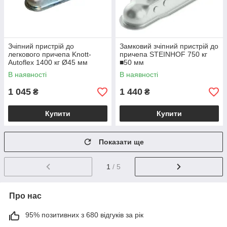
Зчіпний пристрій до
Замковий зчіпний пристрій до
легкового причепа Knott-
причепа STEINHOF 750 кг
Autoflex 1400 кг Ø45 мм
■50 мм
6E0040.004
В наявності
В наявності
1 045
1 440
₴
₴
Купити
Купити
Показати ще
1
/ 5
Про нас
95% позитивних з 680 відгуків за рік