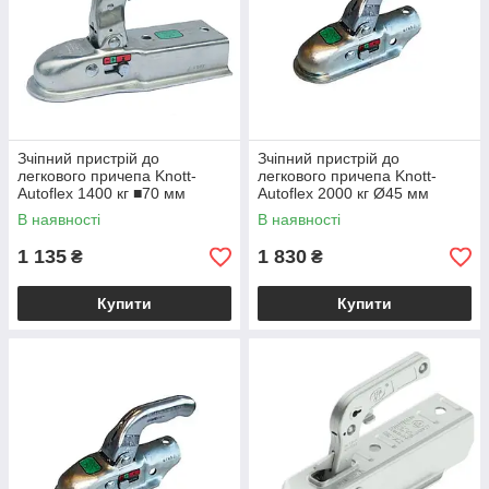
Зчіпний пристрій до
Зчіпний пристрій до
легкового причепа Knott-
легкового причепа Knott-
Autoflex 1400 кг ■70 мм
Autoflex 2000 кг Ø45 мм
6E0042.010
6E0045.004
В наявності
В наявності
1 135
1 830
₴
₴
Купити
Купити