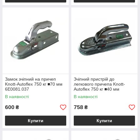
Замок зчіпний на причеп
Зчіпний пристрій до
Knott-Autoflex 750 кг ■70 мм
легкового причепа Knott-
6E0081.037
Autoflex 750 кг ■40 мм
6E0081.091
В наявності
В наявності
600
758
₴
₴
Купити
Купити