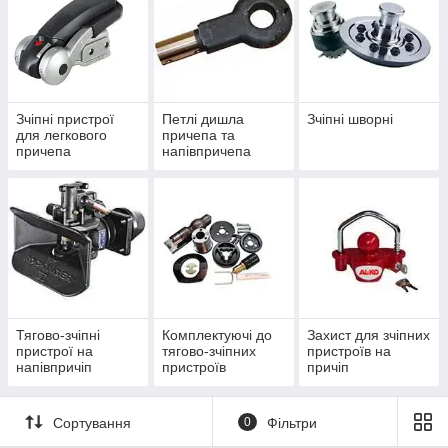
Зчіпні пристрої
Петлі дишла
Зчіпні шворні
для легкового
причепа та
причепа
напівпричепа
Тягово-зчіпні
Комплектуючі до
Захист для зчіпних
пристрої на
тягово-зчіпних
пристроїв на
напівпричіп
пристроїв
причіп
напівпричепа
Сортування
0
Фільтри