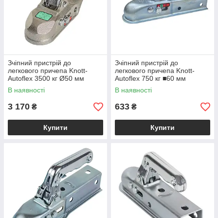
Зчіпний пристрій до
Зчіпний пристрій до
легкового причепа Knott-
легкового причепа Knott-
Autoflex 3500 кг Ø50 мм
Autoflex 750 кг ■60 мм
6E0018.002 кріплення 14,5
6E0081.031
В наявності
В наявності
мм
3 170
633
₴
₴
Купити
Купити