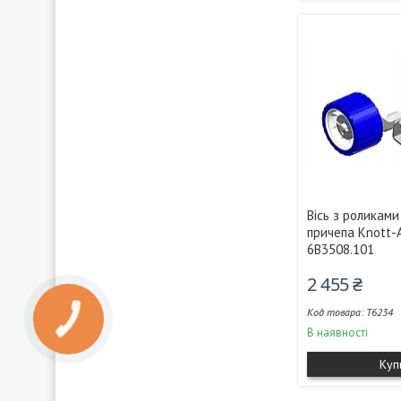
Вісь з роликами
причепа Knott-
6B3508.101
2 455 ₴
T6234
В наявності
Куп