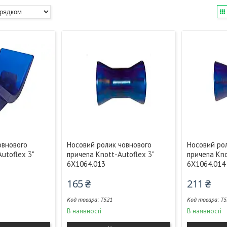
овнового
Носовий ролик човнового
Носовий ро
utoflex 3"
причепа Knott-Autoflex 3"
причепа Kno
6X1064.013
6X1064.014
165 ₴
211 ₴
T521
T5
В наявності
В наявності