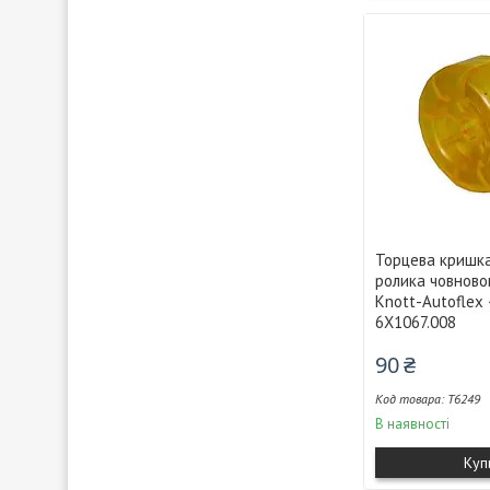
Торцева кришка
ролика човново
Knott-Autoflex 
6X1067.008
90 ₴
T6249
В наявності
Куп