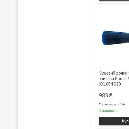
Кільовий ролик
причепа Knott-A
6X1064.020
983 ₴
T526
В наявності
Куп