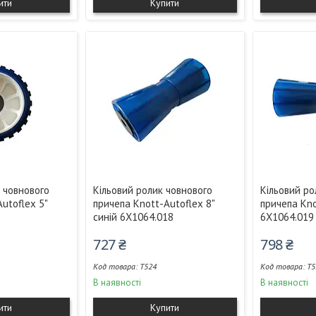
ити
Купити
 човнового
Кільовий ролик човнового
Кільовий ро
utoflex 5"
причепа Knott-Autoflex 8"
причепа Kno
синій 6X1064.018
6X1064.019
727 ₴
798 ₴
T524
T5
В наявності
В наявності
ити
Купити