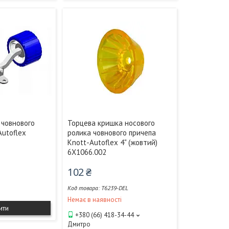
 човнового
Торцева кришка носового
Autoflex
ролика човнового причепа
Knott-Autoflex 4" (жовтий)
6X1066.002
102 ₴
T6239-DEL
Немає в наявності
ити
+380 (66) 418-34-44
Дмитро