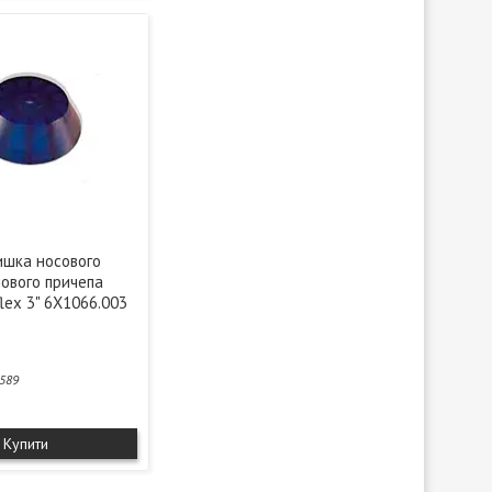
ишка носового
нового причепа
lex 3" 6X1066.003
589
Купити