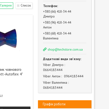
Галерея
Список
+380 (66) 418-34-44
Дмитро
+380 (96) 418-34-44
Антон
+380 (68) 418-34-44
Валентина
shop@techstore.com.ua
Vіber Дмитро
лик човнового
0664183444
tt-Autoflex 4"
Vіber Антон
0964183444
Vіber Валентина
0684183444
22
Графік роботи