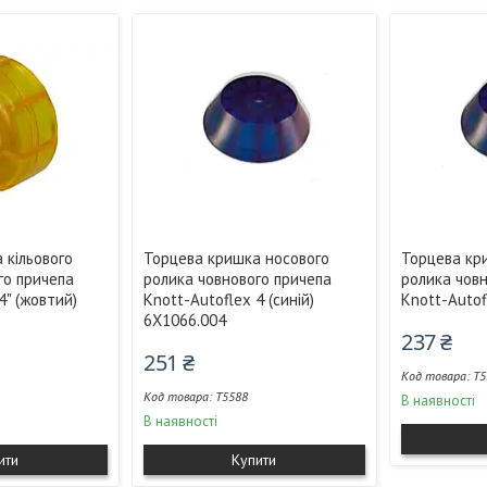
 кільового
Торцева кришка носового
Торцева кр
го причепа
ролика човнового причепа
ролика чов
4" (жовтий)
Knott-Autoflex 4 (синій)
Knott-Autof
6X1066.004
237 ₴
251 ₴
T5
T5588
В наявності
В наявності
ити
Купити