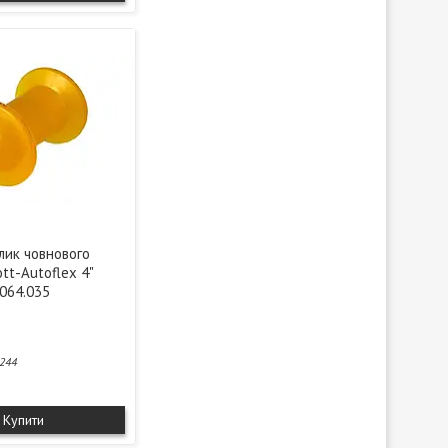
лик човнового
tt-Autoflex 4"
064.035
244
Купити