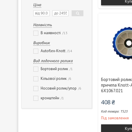
Куп
Ціна
Наявність
В наявності
13
Виробник
Autoflex-Knott
14
Вид лодочного ролика
Бортовий ролик
1
Кільової ролик
6
Бортовий ролик
причепа Knott-A
Носовий ролик/упор
6
6X1067.021
кронштейн
1
408 ₴
T523
Під замовлення
Куп