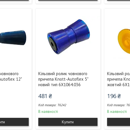
 човнового
Кільовий ролик човнового
Кільовий ро
utoflex 12"
причепа Knott-Autoflex 5"
причепа Kno
новий тип 6X1064.036
жовтий 6X1
481 ₴
196 ₴
T6242
T6
В наявності
В наявності
ити
Купити