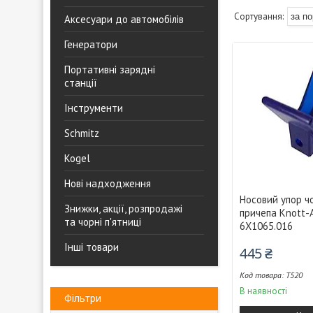
Аксесуари до автомобілів
Генератори
Портативні зарядні
станції
Інструменти
Schmitz
Kogel
Нові надходження
Носовий упор ч
Знижки, акції, розпродажі
причепа Knott-A
та чорні п'ятниці
6X1065.016
Інші товари
445 ₴
T520
В наявності
Фільтри