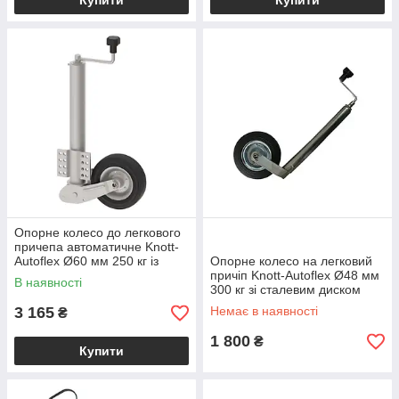
Купити
Купити
Опорне колесо до легкового
причепа автоматичне Knott-
Autoflex Ø60 мм 250 кг із
Опорне колесо на легковий
сталевим диском 6X1699.003
причіп Knott-Autoflex Ø48 мм
В наявності
300 кг зі сталевим диском
XS437
3 165
Немає в наявності
₴
1 800
₴
Купити