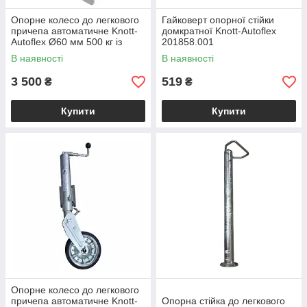
Опорне колесо до легкового
Гайковерт опорної стійки
причепа автоматичне Knott-
домкратної Knott-Autoflex
Autoflex Ø60 мм 500 кг із
201858.001
сталевим диском XS017
В наявності
В наявності
3 500
519
₴
₴
Купити
Купити
Опорне колесо до легкового
причепа автоматичне Knott-
Опорна стійка до легкового