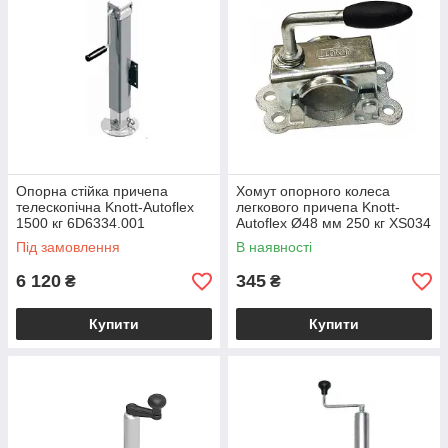
Опорна стійка причепа
Хомут опорного колеса
телескопічна Knott-Autoflex
легкового причепа Knott-
1500 кг 6D6334.001
Autoflex Ø48 мм 250 кг XS034
Під замовлення
В наявності
6 120
345
₴
₴
Купити
Купити