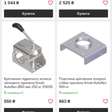
1 044
2 525
₴
₴
Купити
Купити
Кріплення підкатного колеса
Пластина кріплення опорної
легкового причепа Knott-
стійки причепа Knott-Autoflex
Autoflex Ø60 мм 250 кг XS035
900 кг
В наявності
В наявності
550
663
₴
₴