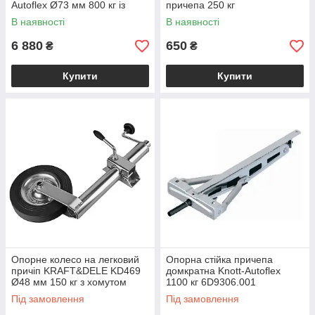
Autoflex Ø73 мм 800 кг із
причепа 250 кг
сталевим диском XS022
В наявності
В наявності
6 880
650
₴
₴
Купити
Купити
Опорне колесо на легковий
Опорна стійка причепа
причіп KRAFT&DELE KD469
домкратна Knott-Autoflex
Ø48 мм 150 кг з хомутом
1100 кг 6D9306.001
Під замовлення
Під замовлення