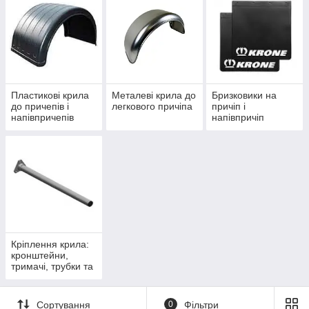
Пластикові крила
Металеві крила до
Бризковики на
до причепів і
легкового причіпа
причіп і
напівпричепів
напівпричіп
Кріплення крила:
кронштейни,
тримачі, трубки та
хомути
Сортування
0
Фільтри