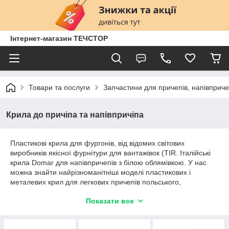
Інтернет-магазин ТЕЧСТОР
Товари та послуги
Запчастини для причепів, напівприче
Крила до причіпа та напівпричіпа
Пластикові крила для фургонів, від відомих світових
виробників якісної фурнітури для вантажівок (TIR. Італійські
крила Domar для напівпричепів з білою облямівкою. У нас
можна знайти найрізноманітніші моделі пластикових і
металевих крил для легкових причепів польського,
німецького, угорського виробництва - AL-KO, KNOTT, а також
Показати все
кронштейни і бризковики до них.