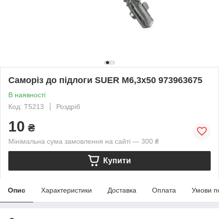
Саморіз до підлоги SUER М6,3x50 973963675
В наявності
Код: T5213
Роздріб
10
₴
Мінімальна сума замовлення на сайті — 300 ₴
Купити
Опис
Характеристики
Доставка
Оплата
Умови п