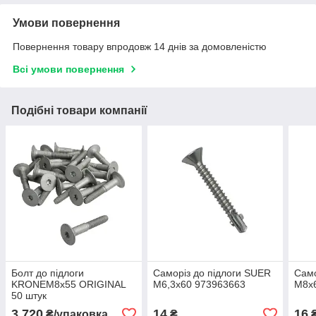
Умови повернення
Повернення товару впродовж 14 днів за домовленістю
Всі умови повернення
Подібні товари компанії
Болт до підлоги
Саморіз до підлоги SUER
Само
KRONEМ8x55 ORIGINAL
М6,3x60 973963663
М8x
50 штук
3 720
14
16
₴/упаковка
₴