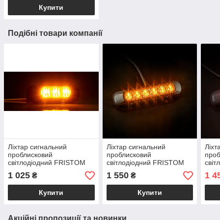
Купити
Подібні товари компанії
Ліхтар сигнальний
Ліхтар сигнальний
Ліхт
проблисковий
проблисковий
проб
світлодіодний FRISTOM
світлодіодний FRISTOM
світ
FT-210 LED жовтий
FT-200 LED жовтий
FRI
1 025
1 550
1 4
₴
₴
DAR
Купити
Купити
Акційні пропозиції та новинки