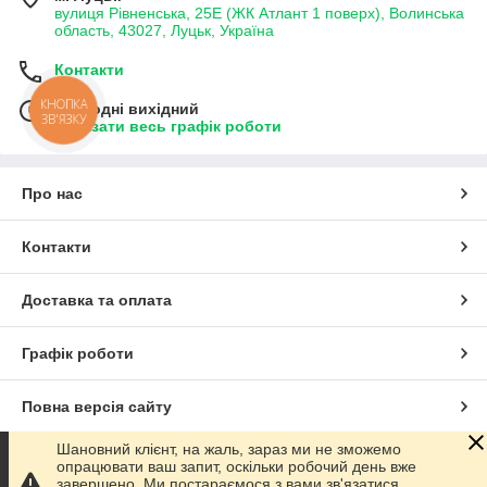
вулиця Рівненська, 25Е (ЖК Атлант 1 поверх), Волинська
область, 43027, Луцьк, Україна
Контакти
КНОПКА
Сьогодні вихідний
ЗВ'ЯЗКУ
Показати весь графік роботи
Про нас
Контакти
Доставка та оплата
Графік роботи
Повна версія сайту
Шановний клієнт, на жаль, зараз ми не зможемо
Сайт створено на маркетплейсі
Prom.ua
опрацювати ваш запит, оскільки робочий день вже
завершено. Ми постараємося з вами зв'язатися