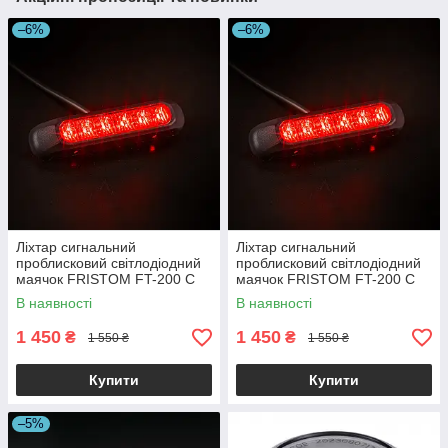
–6%
–6%
Ліхтар сигнальний
Ліхтар сигнальний
проблисковий світлодіодний
проблисковий світлодіодний
маячок FRISTOM FT-200 C
маячок FRISTOM FT-200 C
LED червоний
LED DARK червоний
В наявності
В наявності
1 450
1 450
₴
₴
1 550 ₴
1 550 ₴
Купити
Купити
–5%