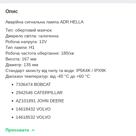
Опис
Аварійна сигнальна лампа ADR HELLA
Тип: обертовий маячок
Джерело світла: галогенна
Робоча напруга: 12V
Тип лампи: H1
Робоча частота обертання: 180/хв
Висота: 167 мм
Діаметр: 135 мм
Стандарт захисту від пилу та води: IP5K4K / IPX9K
Діапазон температур: від -40 °C до +60 °C
7336474 BOBCAT
2942546 CATERPILLAR
AZ101891 JOHN DEERE
14618432 VOLVO
14618532 VOLVO
Приховати