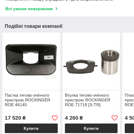
Всі умови повернення
Подібні товари компанії
Пастка тягово-зчіпного
Втулка тягово-зчіпного
Плас
пристрою ROCKINGER
пристрою ROCKINGER
при
ROE 46145
ROE 71718 [S-TR]
ROE
17 520
4 260
4 5
₴
₴
Купити
Купити