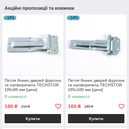
Акційні пропозиції та новинки
–14%
–14%
Петля бічних дверей фургона
Петля бічних дверей фургона
та напівпричепа TECHSTOR
та напівпричепа TECHSTOR
185х85 мм [цинк]
185х100 мм [цинк]
В наявності
В наявності
180
160
₴
₴
210 ₴
185 ₴
Купити
Купити