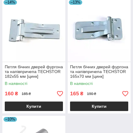
–14%
–13%
Петля бічних дверей фургона
Петля бічних дверей фургона
та напівпричепа TECHSTOR
та напівпричепа TECHSTOR
182х55 мм [цинк]
165х70 мм [цинк]
В наявності
В наявності
160
165
₴
₴
185 ₴
190 ₴
Купити
Купити
–10%