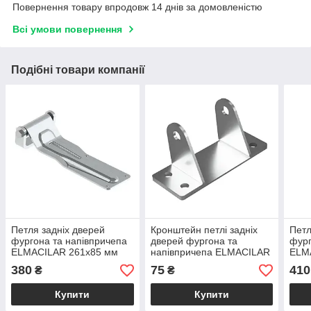
Повернення товару впродовж 14 днів за домовленістю
Всі умови повернення
Подібні товари компанії
Петля задніх дверей
Кронштейн петлі задніх
Петл
фургона та напівпричепа
дверей фургона та
фург
ELMACILAR 261х85 мм
напівпричепа ELMACILAR
ELM
(цинк)
(цин
380
75
410
₴
₴
Купити
Купити