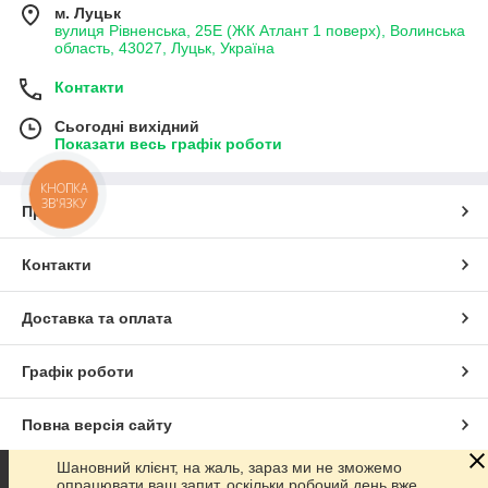
м. Луцьк
вулиця Рівненська, 25Е (ЖК Атлант 1 поверх), Волинська
область, 43027, Луцьк, Україна
Контакти
Сьогодні вихідний
Показати весь графік роботи
КНОПКА
ЗВ'ЯЗКУ
Про нас
Контакти
Доставка та оплата
Графік роботи
Повна версія сайту
Шановний клієнт, на жаль, зараз ми не зможемо
Сайт створено на маркетплейсі
Prom.ua
опрацювати ваш запит, оскільки робочий день вже