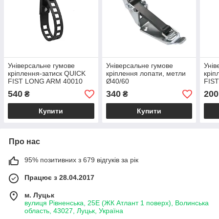
Універсальне гумове
Універсальне гумове
Унів
кріплення-затиск QUICK
кріплення лопати, метли
кріп
FIST LONG ARM 40010
Ø40/60
FIST
Ø13/114 мм
мм
540
340
200
₴
₴
Купити
Купити
Про нас
95% позитивних з 679 відгуків за рік
Працює з 28.04.2017
м. Луцьк
вулиця Рівненська, 25Е (ЖК Атлант 1 поверх), Волинська
область, 43027, Луцьк, Україна