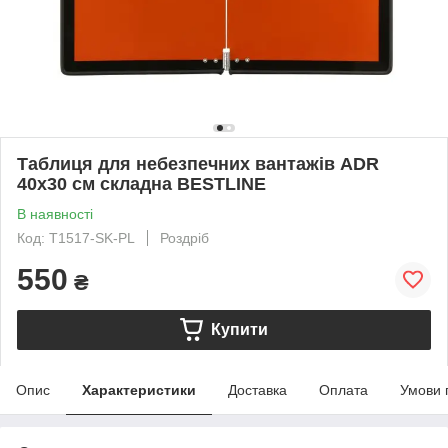
Таблиця для небезпечних вантажів ADR
40х30 см складна BESTLINE
В наявності
Код: T1517-SK-PL
Роздріб
550
₴
Купити
Опис
Характеристики
Доставка
Оплата
Умови 