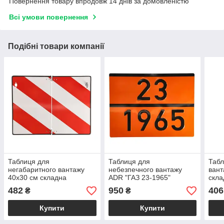
Повернення товару впродовж 14 днів за домовленістю
Всі умови повернення
Подібні товари компанії
Таблиця для
Таблиця для
Табл
негабаритного вантажу
небезпечного вантажу
вант
40х30 см складна
ADR "ГАЗ 23-1965"
скла
окан
482
950
406
₴
₴
Купити
Купити