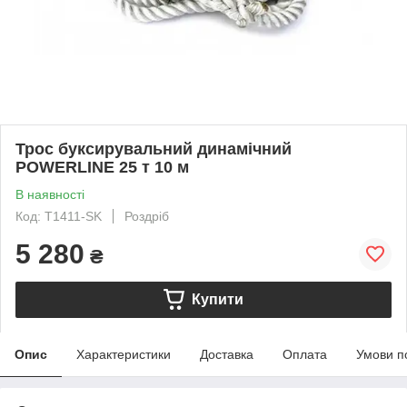
Трос буксирувальний динамічний
POWERLINE 25 т 10 м
В наявності
Код: T1411-SK
Роздріб
5 280
₴
Купити
Опис
Характеристики
Доставка
Оплата
Умови п