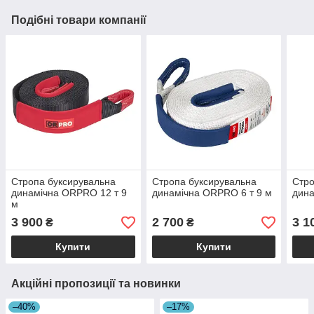
Подібні товари компанії
Стропа буксирувальна
Стропа буксирувальна
Стро
динамічна ORPRO 12 т 9
динамічна ORPRO 6 т 9 м
дина
м
3 900
2 700
3 1
₴
₴
Купити
Купити
Акційні пропозиції та новинки
–40%
–17%