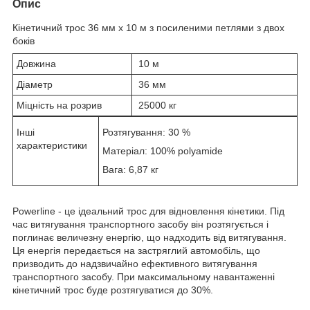
Опис
Кінетичний трос 36 мм х 10 м з посиленими петлями з двох
боків
Довжина
10 м
Діаметр
36 мм
Міцність на розрив
25000 кг
Інші
Розтягування: 30 %
характеристики
Матеріал: 100% polyamide
Вага: 6,87 кг
Powerline - це ідеальний трос для відновлення кінетики. Під
час витягування транспортного засобу він розтягується і
поглинає величезну енергію, що надходить від витягування.
Ця енергія передається на застряглий автомобіль, що
призводить до надзвичайно ефективного витягування
транспортного засобу. При максимальному навантаженні
кінетичний трос буде розтягуватися до 30%.