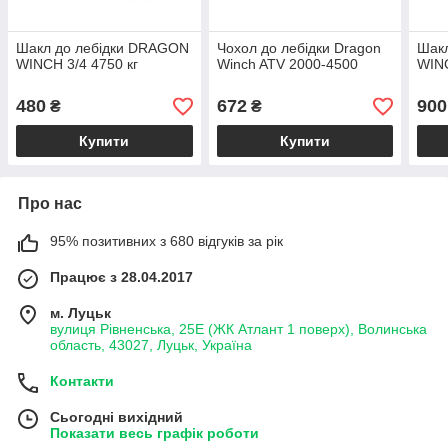
Шакл до лебідки DRAGON
Чохол до лебідки Dragon
Шак
WINCH 3/4 4750 кг
Winch ATV 2000-4500
WINC
480
672
900
₴
₴
Купити
Купити
Про нас
95% позитивних з 680 відгуків за рік
Працює з 28.04.2017
м. Луцьк
вулиця Рівненська, 25Е (ЖК Атлант 1 поверх), Волинська
область, 43027, Луцьк, Україна
Контакти
Сьогодні вихідний
Показати весь графік роботи