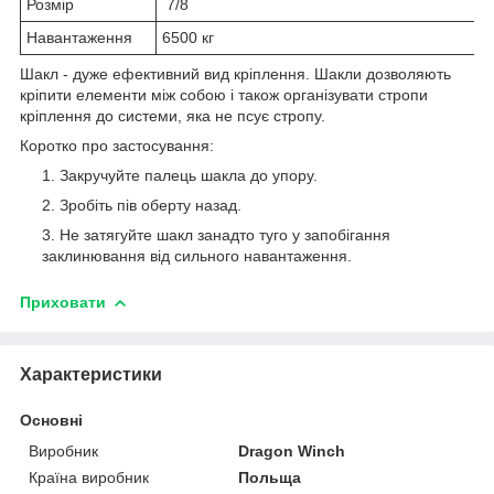
Розмір
7/8
Навантаження
6500 кг
Шакл - дуже ефективний вид кріплення. Шакли дозволяють
кріпити елементи між собою і також організувати стропи
кріплення до системи, яка не псує стропу.
Коротко про застосування:
Закручуйте палець шакла до упору.
Зробіть пів оберту назад.
Не затягуйте шакл занадто туго у запобігання
заклинювання від сильного навантаження.
Приховати
Характеристики
Основні
Виробник
Dragon Winch
Країна виробник
Польща