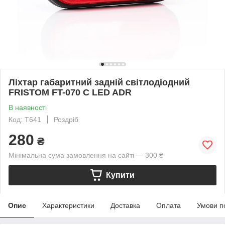
Ліхтар габаритний задній світлодіодний
FRISTOM FT-070 C LED ADR
В наявності
Код: T641
Роздріб
280
₴
Мінімальна сума замовлення на сайті — 300 ₴
Купити
Опис
Характеристики
Доставка
Оплата
Умови п