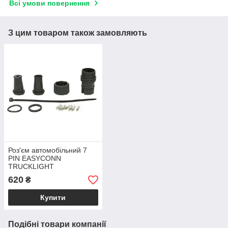
Всі умови повернення
З цим товаром також замовляють
Роз'єм автомобільний 7
PIN EASYCONN
TRUCKLIGHT
до ліхтарів DAF KOGEL
620
₴
KRONE SCHMITZ
Купити
Подібні товари компанії