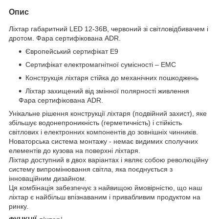
Опис
Ліхтар габаритний LED 12-36В, червоний зі світловідбивачем і
дротом. Фара сертифікована ADR.
Європейський сертифікат E9
Сертифікат електромагнітної сумісності – EMC
Конструкція ліхтаря стійка до механічних пошкоджень
Ліхтар захищений від змінної полярності живлення
Фара сертифікована ADR.
Унікальне рішення конструкції ліхтаря (подвійний захист), яке
збільшує водонепроникність (герметичність) і стійкість
світлових і електронних компонентів до зовнішніх чинників.
Новаторська система монтажу - немає видимих сполучних
елементів до кузова на поверхні ліхтаря.
Ліхтар доступний в двох варіантах і являє собою революційну
систему випромінювання світла, яка поєднується з
інноваційним дизайном.
Ця комбінація забезпечує з найвищою ймовірністю, що наш
ліхтар є найбільш впізнаваним і привабливим продуктом на
ринку.