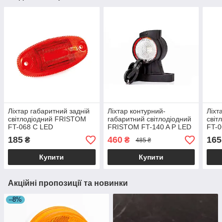
Ліхтар габаритний задній
Ліхтар контурний-
Ліхт
світлодіодний FRISTOM
габаритний світлодіодний
світ
FT-068 C LED
FRISTOM FT-140 A P LED
FT-
правий
185
460
165
₴
₴
485 ₴
Купити
Купити
Акційні пропозиції та новинки
–8%