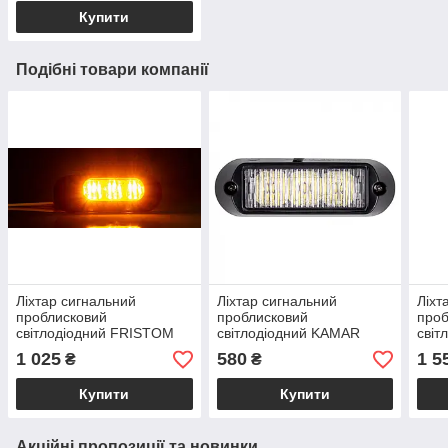
Купити
Подібні товари компанії
Ліхтар сигнальний
Ліхтар сигнальний
Ліхт
проблисковий
проблисковий
проб
світлодіодний FRISTOM
світлодіодний KAMAR
світ
FT-210 LED жовтий
L2285-ALR 9W 3 LED
FT-2
1 025
580
1 5
₴
₴
Купити
Купити
Акційні пропозиції та новинки