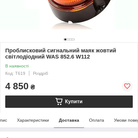
Проблисковий сигнальний маяк жовтий
світлодіодний WAS 852.6 W112
В наявності
Код: T619
Роздріб
4 850
₴
Купити
пис
Характеристики
Доставка
Оплата
Умови пове