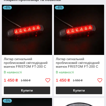
–6%
–6%
Ліхтар сигнальний
Ліхтар сигнальний
проблисковий світлодіодний
проблисковий світлодіодний
маячок FRISTOM FT-200 C
маячок FRISTOM FT-200 C
LED червоний
LED DARK червоний
В наявності
В наявності
1 450
1 450
₴
₴
1 550 ₴
1 550 ₴
Купити
Купити
–5%