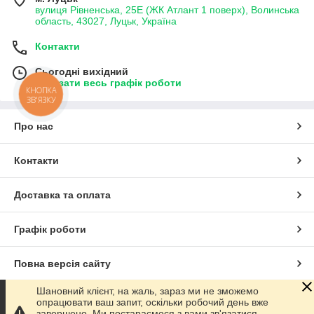
вулиця Рівненська, 25Е (ЖК Атлант 1 поверх), Волинська
область, 43027, Луцьк, Україна
Контакти
Сьогодні вихідний
Показати весь графік роботи
КНОПКА
ЗВ'ЯЗКУ
Про нас
Контакти
Доставка та оплата
Графік роботи
Повна версія сайту
Шановний клієнт, на жаль, зараз ми не зможемо
Сайт створено на маркетплейсі
Prom.ua
опрацювати ваш запит, оскільки робочий день вже
завершено. Ми постараємося з вами зв'язатися