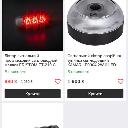
Ліхтар сигнальний
Сигнальний ліхтар аварійної
проблисковий світлодіодний
зупинки світлодіодний
маячок FRISTOM FT-210 C
KAMAR LF0004 2W 6 LED
LED червоний
V16 DGT
В наявності
В наявності
980
1 900
₴
₴
1 030 ₴
Купити
Купити