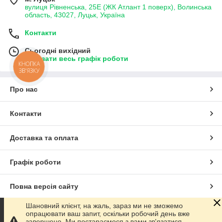
вулиця Рівненська, 25Е (ЖК Атлант 1 поверх), Волинська
область, 43027, Луцьк, Україна
Контакти
Сьогодні вихідний
Показати весь графік роботи
КНОПКА
ЗВ'ЯЗКУ
Про нас
Контакти
Доставка та оплата
Графік роботи
Повна версія сайту
Шановний клієнт, на жаль, зараз ми не зможемо
Сайт створено на маркетплейсі
Prom.ua
опрацювати ваш запит, оскільки робочий день вже
завершено. Ми постараємося з вами зв'язатися