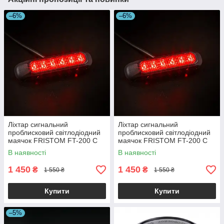
–6%
–6%
Ліхтар сигнальний
Ліхтар сигнальний
проблисковий світлодіодний
проблисковий світлодіодний
маячок FRISTOM FT-200 C
маячок FRISTOM FT-200 C
LED червоний
LED DARK червоний
В наявності
В наявності
1 450
1 450
₴
₴
1 550 ₴
1 550 ₴
Купити
Купити
–5%