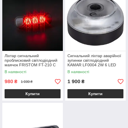
Ліхтар сигнальний
Сигнальний ліхтар аварійної
проблисковий світлодіодний
зупинки світлодіодний
маячок FRISTOM FT-210 C
KAMAR LF0004 2W 6 LED
LED червоний
V16 DGT
В наявності
В наявності
980
1 900
₴
₴
1 030 ₴
Купити
Купити