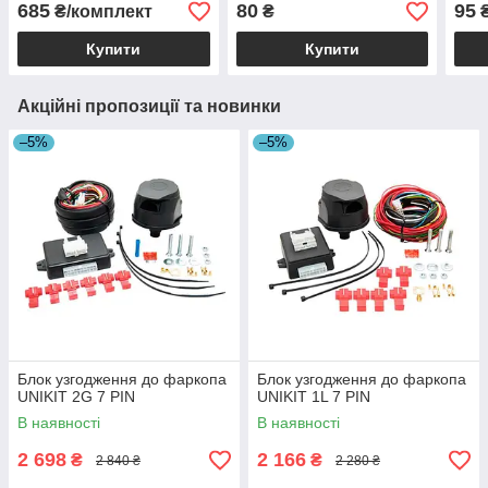
12V
685
80
95
₴/комплект
₴
Купити
Купити
Акційні пропозиції та новинки
–5%
–5%
Блок узгодження до фаркопа
Блок узгодження до фаркопа
UNIKIT 2G 7 PIN
UNIKIT 1L 7 PIN
В наявності
В наявності
2 698
2 166
₴
₴
2 840 ₴
2 280 ₴