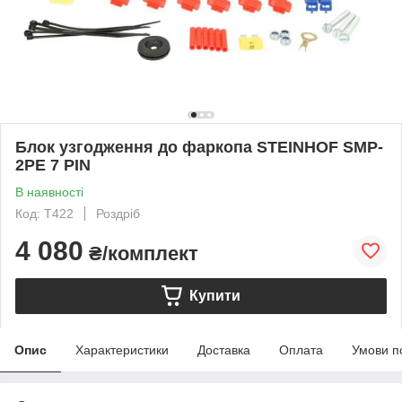
Блок узгодження до фаркопа STEINHOF SMP-
2PE 7 PIN
В наявності
Код: T422
Роздріб
4 080
₴/комплект
Купити
Опис
Характеристики
Доставка
Оплата
Умови п