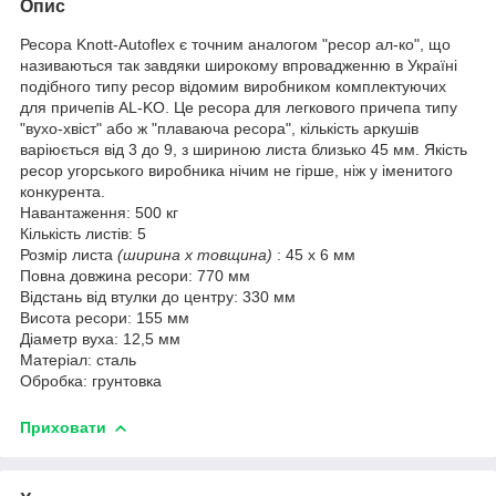
Опис
Ресора Knott-Autoflex є точним аналогом "ресор ал-ко", що
називаються так завдяки широкому впровадженню в Україні
подібного типу ресор відомим виробником комплектуючих
для причепів AL-KO. Це ресора для легкового причепа типу
"вухо-хвіст" або ж "плаваюча ресора", кількість аркушів
варіюється від 3 до 9, з шириною листа близько 45 мм. Якість
ресор угорського виробника нічим не гірше, ніж у іменитого
конкурента.
Навантаження: 500 кг
Кількість листів: 5
Розмір листа
(ширина х товщина)
: 45 х 6 мм
Повна довжина ресори: 770 мм
Відстань від втулки до центру: 330 мм
Висота ресори: 155 мм
Діаметр вуха: 12,5 мм
Матеріал: сталь
Обробка: грунтовка
Приховати