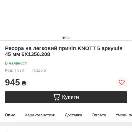
Ресора на легковий причіп KNOTT 5 аркушів
45 мм 6X1356.208
В наявності
Код: T379
Роздріб
945
₴
Купити
Опис
Характеристики
Доставка
Оплата
Умови п