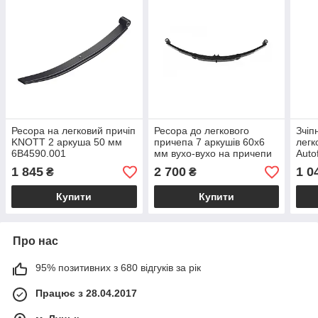
Ресора на легковий причіп
Ресора до легкового
Зчіп
KNOTT 2 аркуша 50 мм
причепа 7 аркушів 60х6
легк
6B4590.001
мм вухо-вухо на причепи
Auto
ЛІДЕР ЛЕВ КОРИДА
6E0
1 845
2 700
1 0
₴
₴
Купити
Купити
Про нас
95% позитивних з 680 відгуків за рік
Працює з 28.04.2017