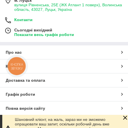
м. Луцьк
вулиця Рівненська, 25Е (ЖК Атлант 1 поверх), Волинська
область, 43027, Луцьк, Україна
Контакти
Сьогодні вихідний
Показати весь графік роботи
Про нас
КНОПКА
Контакти
ЗВ'ЯЗКУ
Доставка та оплата
Графік роботи
Повна версія сайту
Шановний клієнт, на жаль, зараз ми не зможемо
Сайт створено на маркетплейсі
Prom.ua
опрацювати ваш запит, оскільки робочий день вже