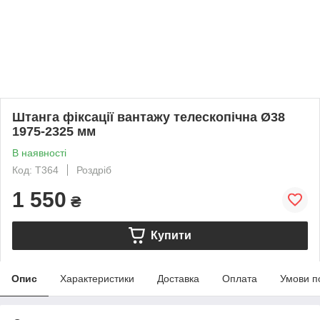
Штанга фіксації вантажу телескопічна Ø38
1975-2325 мм
В наявності
Код: T364
Роздріб
1 550
₴
Купити
Опис
Характеристики
Доставка
Оплата
Умови п