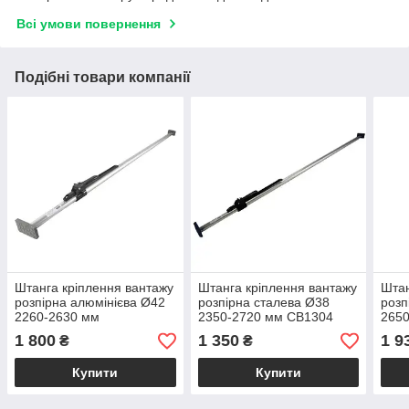
Всі умови повернення
Подібні товари компанії
Штанга кріплення вантажу
Штанга кріплення вантажу
Штан
розпірна алюмінієва Ø42
розпірна сталева Ø38
розп
2260-2630 мм
2350-2720 мм CB1304
265
1 800
1 350
1 9
₴
₴
Купити
Купити