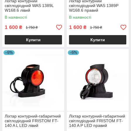
Ліхтар контурний
Ліхтар контурний
світлодіодний WAS 1389L
світлодіодний WAS 1389P
W168.6 лівий
W168.6 правий
В наявності
В наявності
1 600
1 600
₴
₴
1 750 ₴
1 750 ₴
Купити
Купити
–5%
–5%
Ліхтар контурний-габаритний
Ліхтар контурний-габаритний
світлодіодний FRISTOM FT-
світлодіодний FRISTOM FT-
140 A L LED лівий
140 A P LED правий