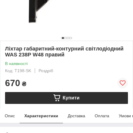
Ліхтар габаритний-контурний світлодіодний
WAS 238P W48 правий
В наявності
Код: T198-SK
Роздріб
670
₴
Купити
Опис
Характеристики
Доставка
Оплата
Умови 