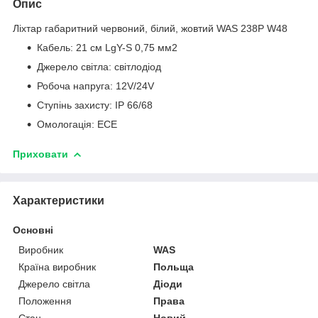
Опис
Ліхтар габаритний червоний, білий, жовтий WAS 238P W48
Кабель: 21 см LgY-S 0,75 мм
2
Джерело світла: світлодіод
Робоча напруга: 12V/24V
Ступінь захисту: IP 66/68
Омологація: ECE
Приховати
Характеристики
Основні
Виробник
WAS
Країна виробник
Польща
Джерело світла
Діоди
Положення
Права
Стан
Новий