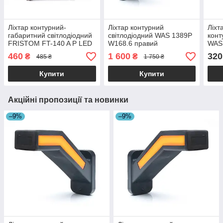
Ліхтар контурний-
Ліхтар контурний
Ліхт
габаритний світлодіодний
світлодіодний WAS 1389P
конт
FRISTOM FT-140 A P LED
W168.6 правий
WAS
правий
460
1 600
320
₴
₴
485 ₴
1 750 ₴
Купити
Купити
Акційні пропозиції та новинки
–9%
–9%