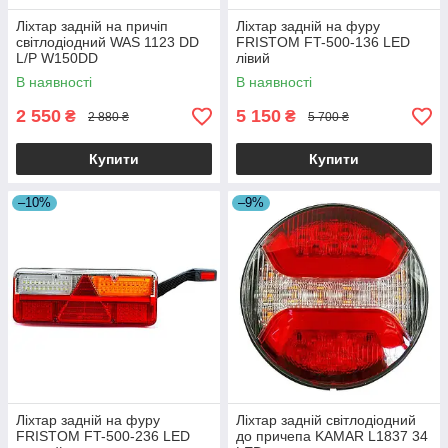
Ліхтар задній на причіп
Ліхтар задній на фуру
світлодіодний WAS 1123 DD
FRISTOM FT-500-136 LED
L/P W150DD
лівий
В наявності
В наявності
2 550
5 150
₴
₴
2 880 ₴
5 700 ₴
Купити
Купити
–10%
–9%
Ліхтар задній на фуру
Ліхтар задній світлодіодний
FRISTOM FT-500-236 LED
до причепа KAMAR L1837 34