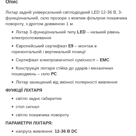
Опис
Ліхтар задній універсальний світлодіодний LED 12-36 В, 3-
функціональний, скло прозоре з жовтим фільтром покажчика
повороту, з дротом довжиною 1 м.
Ліхтар 3-функціональний типу
LED
– низький рівень
електроспоживання
Європейський сертифікат
E9
– монтаж в
горизонтальній і вертикальній позиції
Сертифікат електромагнітної сумісності –
EMC
Конструкція ліхтаря стійка до ударів і механічних
пошкоджень – скло
PC
Ліхтар захищений від змінної полярності живлення
ФУНКЦІЇ ЛІХТАРЯ
світло заднє габаритне
стоп сигнал
світло покажчика повороту
ПАРАМЕТРИ ЛІХТАРЯ:
напруга живлення:
12-36 В DC