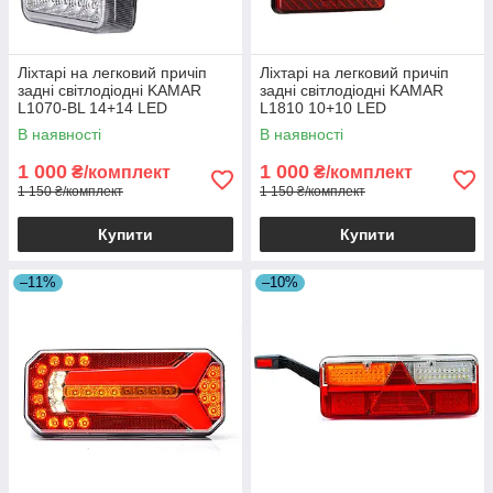
Ліхтарі на легковий причіп
Ліхтарі на легковий причіп
задні світлодіодні KAMAR
задні світлодіодні KAMAR
L1070-BL 14+14 LED
L1810 10+10 LED
стоп+габарит+поворот+підсві
стоп+габарит+поворот
В наявності
В наявності
чування номера
1 000
1 000
₴/комплект
₴/комплект
1 150 ₴/комплект
1 150 ₴/комплект
Купити
Купити
–11%
–10%