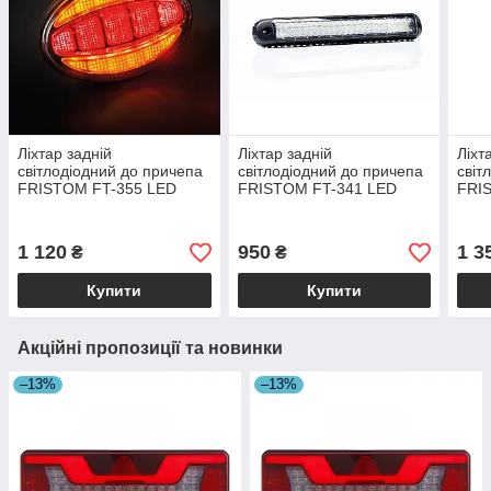
Ліхтар задній
Ліхтар задній
Ліхт
світлодіодний до причепа
світлодіодний до причепа
світ
FRISTOM FT-355 LED
FRISTOM FT-341 LED
FRI
[задній хід-протитуманне
світло]
1 120
950
1 3
₴
₴
Купити
Купити
Акційні пропозиції та новинки
–13%
–13%