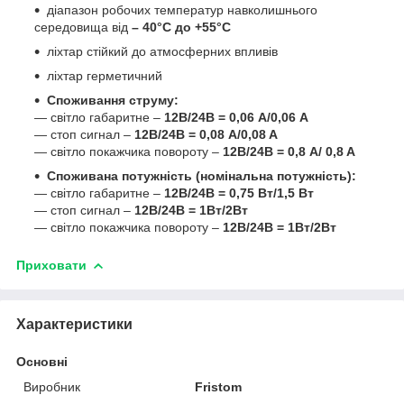
діапазон робочих температур навколишнього
середовища від
– 40°C до +55°C
ліхтар стійкий до атмосферних впливів
ліхтар герметичний
Споживання струму:
— світло габаритне –
12В/24В = 0,06 А/0,06 A
— стоп сигнал –
12В/24В = 0,08 A/0,08 A
— світло покажчика повороту –
12В/24В = 0,8 A/ 0,8 A
Споживана потужність (номінальна потужність):
— світло габаритне –
12В/24В = 0,75 Вт/1,5 Вт
— стоп сигнал –
12В/24В = 1Вт/2Вт
— світло покажчика повороту –
12В/24В = 1Вт/2Вт
Приховати
Характеристики
Основні
Виробник
Fristom