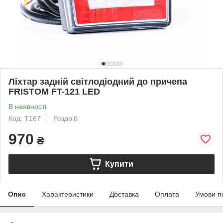
Ліхтар задній світлодіодний до причепа
FRISTOM FT-121 LED
В наявності
Код: T167
Роздріб
970
₴
Купити
Опис
Характеристики
Доставка
Оплата
Умови п