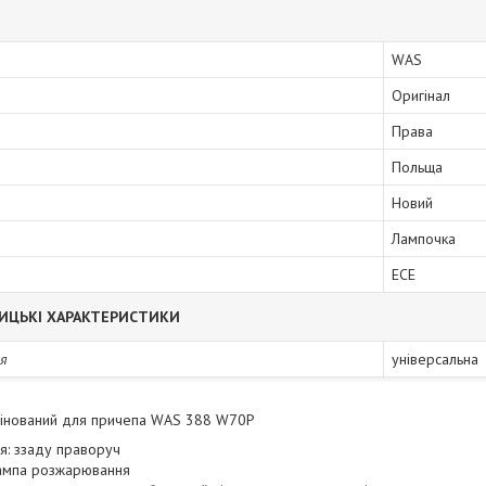
WAS
Оригінал
Права
Польща
Новий
Лампочка
ECE
ИЦЬКІ ХАРАКТЕРИСТИКИ
я
універсальна
мбінований для причепа WAS 388 W70P
я: ззаду праворуч
лампа розжарювання