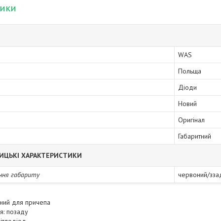
тики
WAS
Польща
Діоди
Новий
Оригінал
Габаритний
ИЦЬКІ ХАРАКТЕРИСТИКИ
ння габариту
червоний/зза
тний для причепа
я: позаду