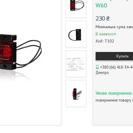
W60
230 ₴
Мінімальна сума зам
В наявності
Код:
T102
Купити
+380 (66) 418-34-4
Дмитро
повернення товару 