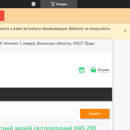
Кошик
мося з вами зв'язатися якнайшвидше. Вибачте за незручність.
ЖК Атлант 1 поверх), Волинська область, 43027, Луцьк,
Кошик
Знайти
итний задній світлодіодний WAS 280