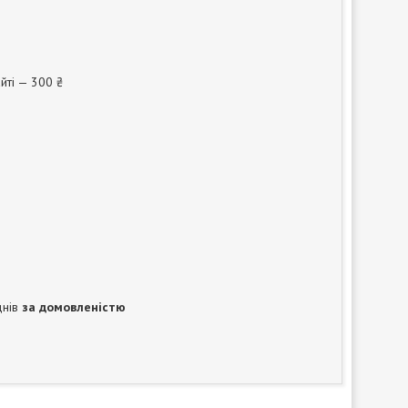
йті — 300 ₴
днів
за домовленістю