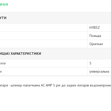
тики
БУТИ
HYBSZ
Польща
Оригінал
ИЦЬКІ ХАРАКТЕРИСТИКИ
ктів
5
я
універсальна
іхтаря - штекер-папа+мама AC AMP 5 pin до задніх ліхтарів водонепрони