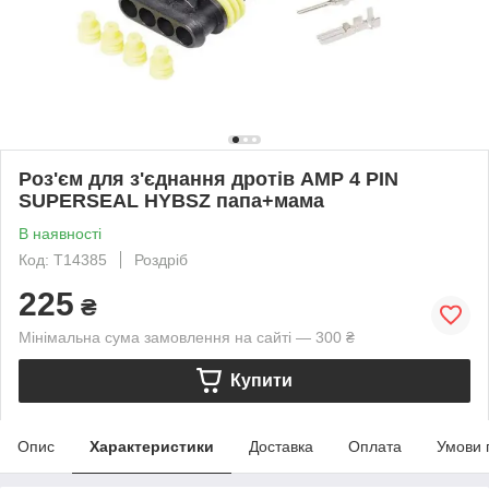
Роз'єм для з'єднання дротів AMP 4 PIN
SUPERSEAL HYBSZ папа+мама
В наявності
Код: T14385
Роздріб
225
₴
Мінімальна сума замовлення на сайті — 300 ₴
Купити
Опис
Характеристики
Доставка
Оплата
Умови 