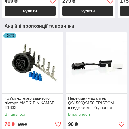
400
270
175
₴
₴
Купити
Купити
Акційні пропозиції та новинки
–30%
Роз'єм-штекер заднього
Перехідник-адаптер
ліхтаря AMP 7 PIN KAMAR
QS150/QS150 FRISTOM
E1333
швидкоз'ємні з'єднання
В наявності
В наявності
70
90
₴
₴
100 ₴