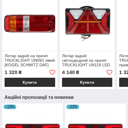
Ліхтар задній на причіп
Ліхтар задній
Ліхт
TRUCKLIGHT UN092 лівий
світлодіодний на причіп
TRU
[KOGEL SCHMITZ DAF]
TRUCKLIGHT UN118 LED
пра
7PIN
лівий
DAF
1 320
4 140
1 3
₴
₴
Купити
Купити
Акційні пропозиції та новинки
–13%
–13%