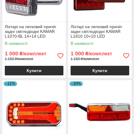
Ліхтарі на легковий причіп
Ліхтарі на легковий причіп
задні світлодіодні KAMAR
задні світлодіодні KAMAR
L1070-BL 14+14 LED
L1810 10+10 LED
стоп+габарит+поворот+підсві
стоп+габарит+поворот
В наявності
В наявності
чування номера
1 000
1 000
₴/комплект
₴/комплект
1 150 ₴/комплект
1 150 ₴/комплект
Купити
Купити
–11%
–10%