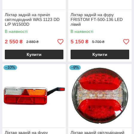
Ліхтар задній на причіп
Ліхтар задній на фуру
світлодіодний WAS 1123 DD
FRISTOM FT-500-136 LED
L/P W150DD
лівий
В наявності
В наявності
2 550
5 150
₴
₴
2 880 ₴
5 700 ₴
Купити
Купити
–10%
–9%
Ліхтар задній на фуру
Ліхтар задній світлодіодний