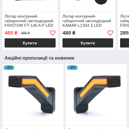
Ліхтар контурний-
Ліхтар контурний-
Ліхт
габаритний світлодіодний
габаритний світлодіодний
габа
FRISTOM FT-140 A P LED
KAMAR L1304 3 LED
FRI
правий
пра
460
480
285
₴
₴
485 ₴
Купити
Купити
Акційні пропозиції та новинки
–9%
–9%