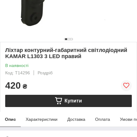
Ліхтар контурний-габаритний світлодіодний
KAMAR L1303 3 LED правий
В наявності
Код: T14296
Роздріб
420
₴
Купити
Опис
Характеристики
Доставка
Оплата
Умови п