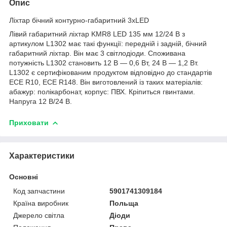
Опис
Ліхтар бічний контурно-габаритний 3xLED
Лівий габаритний ліхтар KMR8 LED 135 мм 12/24 В з
артикулом L1302 має такі функції: передній і задній, бічний
габаритний ліхтар. Він має 3 світлодіоди. Споживана
потужність L1302 становить 12 В — 0,6 Вт, 24 В — 1,2 Вт.
L1302 є сертифікованим продуктом відповідно до стандартів
ECE R10, ECE R148. Він виготовлений із таких матеріалів:
абажур: полікарбонат, корпус: ПВХ. Кріпиться гвинтами.
Напруга 12 В/24 В.
Приховати
Характеристики
Основні
Код запчастини
5901741309184
Країна виробник
Польща
Джерело світла
Діоди