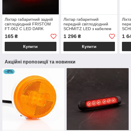
Ліхтар габаритний задній
Ліхтар габаритний
Ліхт
світлодіодний FRISTOM
передній світлодіодний
пере
FT-062 C LED DARK
SCHMITZ LED з кабелем
SCH
3,5 м [ASPOCK]
кабе
165
1 296
1 6
₴
₴
Купити
Купити
Акційні пропозиції та новинки
–8%