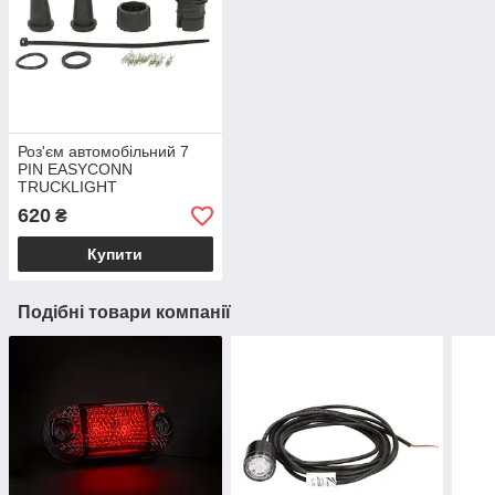
Роз'єм автомобільний 7
PIN EASYCONN
TRUCKLIGHT
до ліхтарів DAF KOGEL
620
₴
KRONE SCHMITZ
Купити
Подібні товари компанії