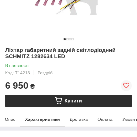
Ліхтар габаритний задній світлодіодний
SCHMITZ 1282634 LED
В наявності
Код: T14213
Роздріб
6 950
₴
Купити
Опис
Характеристики
Доставка
Оплата
Умови 