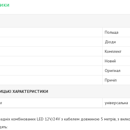
тики
Польща
Діоди
Комплект
Новий
Оригінал
Причіп
ИЦЬКІ ХАРАКТЕРИСТИКИ
я
універсальна
 задніх комбінованих LED 12V/24V з кабелем довжиною 5 метрів, з вилко
ять: