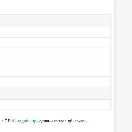
ю 7 PI
N і задніми три
кутними світловідбивачами.