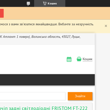
Кошик
мося з вами зв'язатися якнайшвидше. Вибачте за незручність.
ЖК Атлант 1 поверх), Волинська область, 43027, Луцьк,
Кошик
Знайти
ичіп задні світлодіодні FRISTOM FT-222