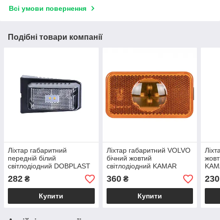
Всі умови повернення
Подібні товари компанії
Ліхтар габаритний
Ліхтар габаритний VOLVO
Ліхт
передній білий
бічний жовтий
жовт
світлодіодний DOBPLAST
світлодіодний KAMAR
KAM
DPT15 0015-0051-01 LED
L2122 socket 2 PIN
282
360
230
₴
₴
Купити
Купити