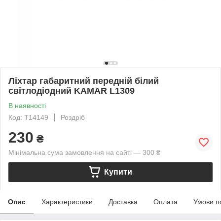
Ліхтар габаритний передній білий
світлодіодний KAMAR L1309
В наявності
Код: T14149
Роздріб
230
₴
Мінімальна сума замовлення на сайті — 300 ₴
Купити
Опис
Характеристики
Доставка
Оплата
Умови п