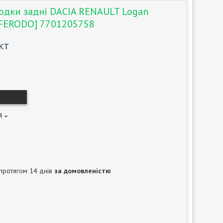
лодки задні DACIA RENAULT Logan
 [FERODO] 7701205758
кт
4
протягом 14 днів
за домовленістю