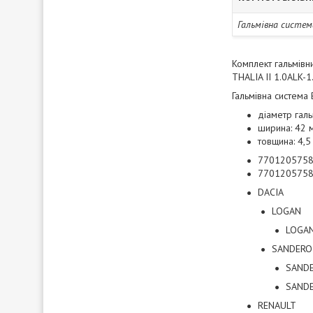
Гальмівна систем
Комплект гальмівн
THALIA II 1.0ALK-1
Гальмівна система 
діаметр галь
ширина: 42 
товщина: 4,5
7701205758
7701205758
DACIA
LOGAN
LOGAN
SANDERO
SAND
SANDE
RENAULT