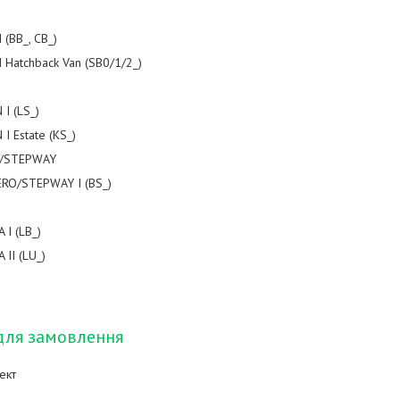
I (BB_, CB_)
I Hatchback Van (SB0/1/2_)
I (LS_)
I Estate (KS_)
/STEPWAY
RO/STEPWAY I (BS_)
 I (LB_)
 II (LU_)
для замовлення
ект