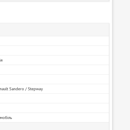
ія
enault Sandero / Stepway
омобіль