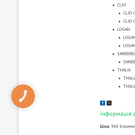
CLIO
CLIO I
CLIO I
LOGAN
LOGAN 
LOGAN 
SANDERO
SANDE
THALIA
THALIA
THALIA
КНОПКА
ЗВ'ЯЗКУ
Інформація 
Ціна:
960 ₴/компл