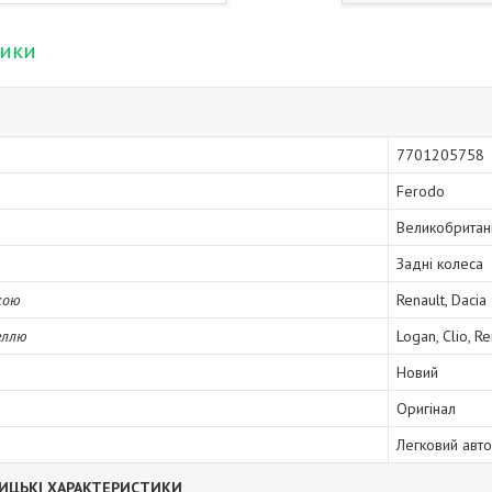
тики
7701205758
Ferodo
Великобритан
Задні колеса
кою
Renault, Dacia
еллю
Logan, Clio, R
Новий
Оригінал
Легковий авт
ИЦЬКІ ХАРАКТЕРИСТИКИ