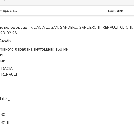
а причепа
колодки
их колодок задніх DACIA LOGAN, SANDERO, SANDERO II; RENAULT CLIO II,
.9D 02.98-
Bendix
мівного барабана внутрішній: 180 мм
мм
 мм
 DACIA
 RENAULT
 (LS_)
ERO
RO II