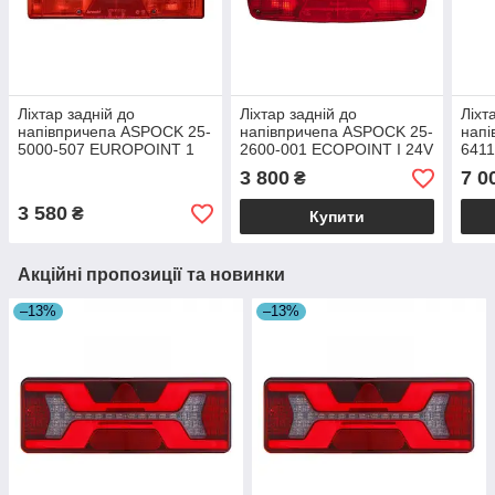
Ліхтар задній до
Ліхтар задній до
Ліхт
напівпричепа ASPOCK 25-
напівпричепа ASPOCK 25-
напі
5000-507 EUROPOINT 1
2600-001 ECOPOINT I 24V
641
24V лівий
правий
24V 
3 800
7 0
₴
3 580
₴
Купити
Акційні пропозиції та новинки
–13%
–13%