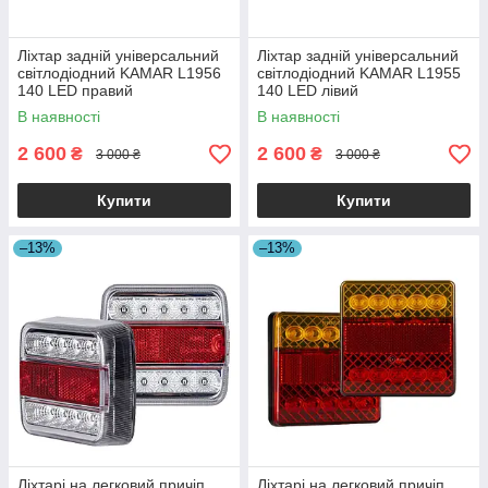
Ліхтар задній універсальний
Ліхтар задній універсальний
світлодіодний KAMAR L1956
світлодіодний KAMAR L1955
140 LED правий
140 LED лівий
В наявності
В наявності
2 600
2 600
₴
₴
3 000 ₴
3 000 ₴
Купити
Купити
–13%
–13%
Ліхтарі на легковий причіп
Ліхтарі на легковий причіп