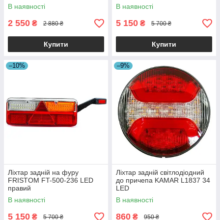
В наявності
В наявності
2 550
5 150
₴
₴
2 880 ₴
5 700 ₴
Купити
Купити
–10%
–9%
Ліхтар задній на фуру
Ліхтар задній світлодіодний
FRISTOM FT-500-236 LED
до причепа KAMAR L1837 34
правий
LED
В наявності
В наявності
5 150
860
₴
₴
5 700 ₴
950 ₴