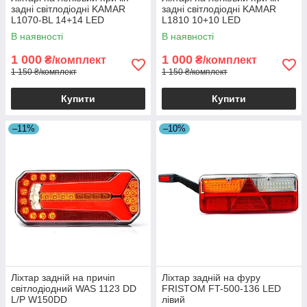
задні світлодіодні KAMAR
задні світлодіодні KAMAR
L1070-BL 14+14 LED
L1810 10+10 LED
стоп+габарит+поворот+підсві
стоп+габарит+поворот
В наявності
В наявності
чування номера
1 000
1 000
₴/комплект
₴/комплект
1 150 ₴/комплект
1 150 ₴/комплект
Купити
Купити
–11%
–10%
Ліхтар задній на причіп
Ліхтар задній на фуру
світлодіодний WAS 1123 DD
FRISTOM FT-500-136 LED
L/P W150DD
лівий