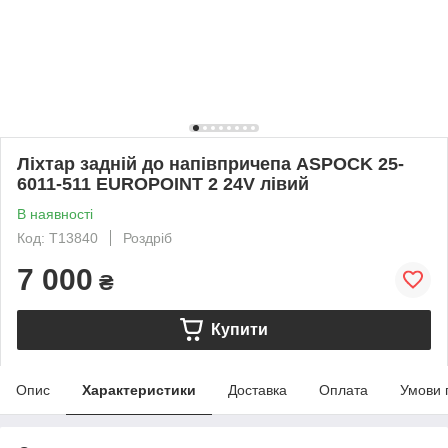
Ліхтар задній до напівпричепа ASPOCK 25-
6011-511 EUROPOINT 2 24V лівий
В наявності
Код: T13840
Роздріб
7 000
₴
Купити
Опис
Характеристики
Доставка
Оплата
Умови 