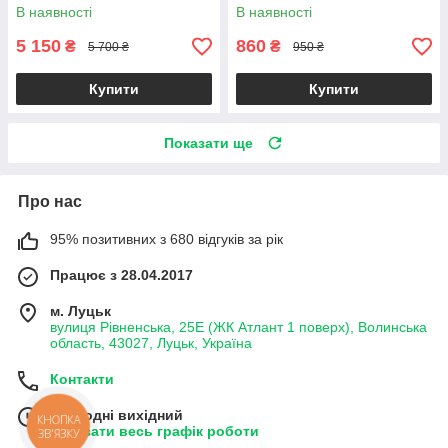
В наявності
В наявності
5 150
860
₴
₴
5 700 ₴
950 ₴
Купити
Купити
Показати ще
Про нас
95% позитивних з 680 відгуків за рік
Працює з 28.04.2017
м. Луцьк
вулиця Рівненська, 25Е (ЖК Атлант 1 поверх), Волинська
область, 43027, Луцьк, Україна
Контакти
Сьогодні вихідний
КНОПКА
Показати весь графік роботи
ЗВ'ЯЗКУ