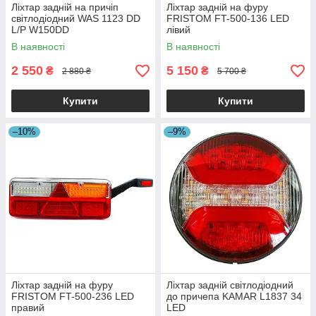
Ліхтар задній на причіп
Ліхтар задній на фуру
світлодіодний WAS 1123 DD
FRISTOM FT-500-136 LED
L/P W150DD
лівий
В наявності
В наявності
2 550
5 150
₴
₴
2 880 ₴
5 700 ₴
Купити
Купити
–10%
–9%
Ліхтар задній на фуру
Ліхтар задній світлодіодний
FRISTOM FT-500-236 LED
до причепа KAMAR L1837 34
правий
LED