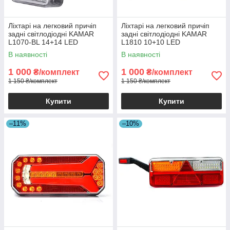
Ліхтарі на легковий причіп
Ліхтарі на легковий причіп
задні світлодіодні KAMAR
задні світлодіодні KAMAR
L1070-BL 14+14 LED
L1810 10+10 LED
стоп+габарит+поворот+підсві
стоп+габарит+поворот
В наявності
В наявності
чування номера
1 000
1 000
₴/комплект
₴/комплект
1 150 ₴/комплект
1 150 ₴/комплект
Купити
Купити
–11%
–10%