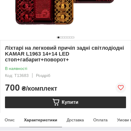
Ліхтарі на легковий причіп задні світлодіодні
KAMAR L1963 14+14 LED
стоп+габарит+поворот+
В наявності
Код: T13683
Роздріб
700
₴/комплект
Купити
Опис
Характеристики
Доставка
Оплата
Умови 