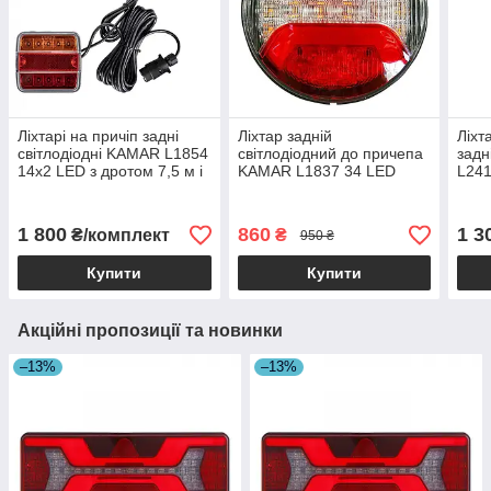
Ліхтарі на причіп задні
Ліхтар задній
Ліхт
світлодіодні KAMAR L1854
світлодіодний до причепа
задн
14х2 LED з дротом 7,5 м і
KAMAR L1837 34 LED
L24
вилкою 7 PIN
1 800
860
1 3
₴/комплект
₴
950 ₴
Купити
Купити
Акційні пропозиції та новинки
–13%
–13%