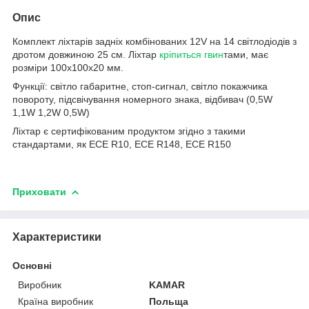
Опис
Комплект ліхтарів задніх комбінованих 12V на 14 світлодіодів з
дротом довжиною 25 см. Ліхтар
кріпиться гвин
тами, має
розміри 100x100х20 мм.
Функції: світло габаритне, стоп-сигнал, світло покажчика
повороту, підсвічування номерного знака, відбивач (0,5W
1,1W 1,2W 0,5W)
Ліхтар є сертифікованим продуктом згідно з такими
стандартами, як ECE R10, ECE R148, ECE R150
Приховати
Характеристики
Основні
Виробник
KAMAR
Країна виробник
Польща