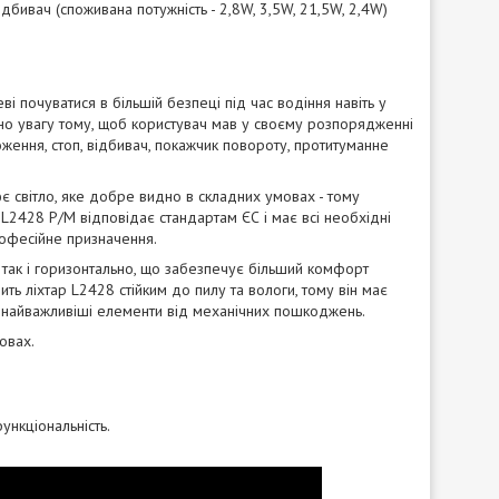
ідбивач (споживана потужність - 2,8W, 3,5W, 21,5W, 2,4W)
і почуватися в більшій безпеці під час водіння навіть у
но увагу тому, щоб користувач мав у своєму розпорядженні
ження, стоп, відбивач, покажчик повороту, протитуманне
 світло, яке добре видно в складних умовах - тому
L2428 P/M відповідає стандартам ЄС і має всі необхідні
рофесійне призначення.
, так і горизонтально, що забезпечує більший комфорт
ть ліхтар L2428 стійким до пилу та вологи, тому він має
ть найважливіші елементи від механічних пошкоджень.
овах.
ункціональність.