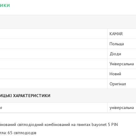
тики
KAMAR
Польща
Діоди
Універсальна
Новий
Оригінал
ИЦЬКІ ХАРАКТЕРИСТИКИ
я
універсальна
бінований світлодіодний комбінований на гвинтах bayonet 5 PIN
ла: 65 світлодіодів