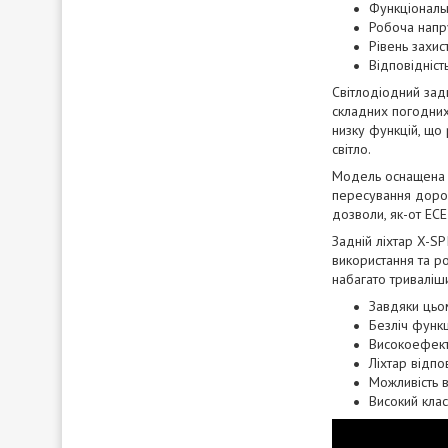
Функціональн
Робоча напр
Рівень захис
Відповідніст
Світлодіодний задн
складних погодних
низку функцій, що
світло.
Модель оснащена 6
пересування дорог
дозволи, як-от ECE
Задній ліхтар X-SP
використання та ро
набагато триваліш
Завдяки цьо
Безліч функ
Високоефект
Ліхтар відпо
Можливість в
Високий клас