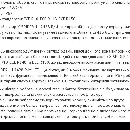
і блоки: габарит, стоп-сигнал, покажчик повороту, протитуманне світло, в
уга: 12V/24V
ту: IP67
ь стандартам: ECE R10, ECE R148, ECE R150
ій ліхтар X-SPIDER 1 L2428 P/M - це пристрій, що дає змогу користувачев
 умовах. Під час проєктування заднього відбивача L2428 було приділе
 розширюють можливості використання пристрою, - до них належать: поло
5 високопродуктивними світлодіодами, внаслідок чого вона випромінює
ою стає набагато безпечнішим. Задній світлодіодний ліхтар X-SPIDER 1 
 R10, ECE R148 та ECE R150, що підтверджує високу якість лампи та її п
IDER 1 L2428 P/M LED - це ліхтар, який можна монтувати як вертикально
зширює функціональні можливості. Високий клас герметичності IP67 роби
ий термін служби. Корпус і абажур з високоякісних матеріалів захищаю
му ліхтарю робота на дорозі стає набагато безпечнішою в будь-яких ум
цій підкреслює широкий спектр застосування рефлектора.
ивні діоди забезпечують користувачеві хорошу видимість маршруту.
відає вимогам ЄС, що підкреслює його високу якість і професіоналізм.
становлення світильника вертикально і горизонтально підкреслює його ф
 герметичності та міцна конструкція подовжують термін служби лампи.