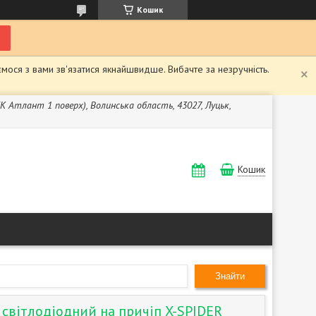
Кошик
мося з вами зв'язатися якнайшвидше. Вибачте за незручність.
ЖК Атлант 1 поверх), Волинська область, 43027, Луцьк,
Кошик
Знайти
 світлодіодний на причіп X-SPIDER