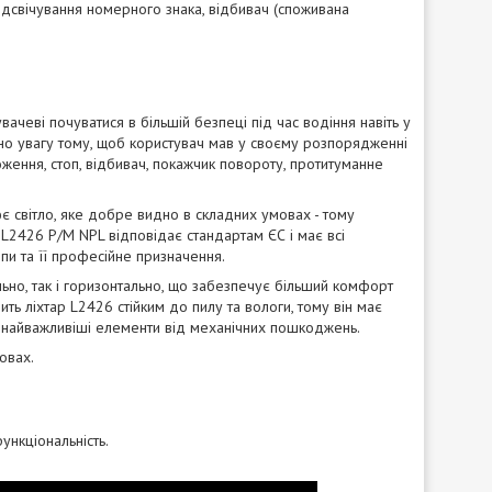
 підсвічування номерного знака, відбивач (споживана
вачеві почуватися в більшій безпеці під час водіння навіть у
но увагу тому, щоб користувач мав у своєму розпорядженні
ження, стоп, відбивач, покажчик повороту, протитуманне
 світло, яке добре видно в складних умовах - тому
L2426 P/M NPL відповідає стандартам ЄС і має всі
пи та її професійне призначення.
льно, так і горизонтально, що забезпечує більший комфорт
ть ліхтар L2426 стійким до пилу та вологи, тому він має
ть найважливіші елементи від механічних пошкоджень.
овах.
ункціональність.