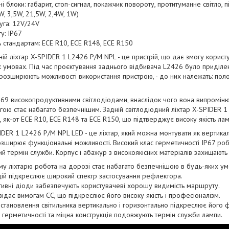
і блоки: габарит, стоп-сигнал, покажчик повороту, протитуманне світло,
8W, 3,5W, 21,5W, 2,4W, 1W)
уга: 12V/24V
ту: IP67
ь стандартам: ECE R10, ECE R148, ECE R150
ій ліхтар X-SPIDER 1 L2426 P/M NPL - це пристрій, що дає змогу користу
 умовах. Під час проєктування заднього відбивача L2426 було приділе
 розширюють можливості використання пристрою, - до них належать: поло
9 високопродуктивними світлодіодами, внаслідок чого вона випромінює
ою стає набагато безпечнішим. Задній світлодіодний ліхтар X-SPIDER 1 
 як-от ECE R10, ECE R148 та ECE R150, що підтверджує високу якість лам
PIDER 1 L2426 P/M NPL LED - це ліхтар, який можна монтувати як вертика
зширює функціональні можливості. Високий клас герметичності IP67 роби
ий термін служби. Корпус і абажур з високоякісних матеріалів захищаю
му ліхтарю робота на дорозі стає набагато безпечнішою в будь-яких ум
цій підкреслює широкий спектр застосування рефлектора.
ивні діоди забезпечують користувачеві хорошу видимість маршруту.
відає вимогам ЄС, що підкреслює його високу якість і професіоналізм.
становлення світильника вертикально і горизонтально підкреслює його ф
 герметичності та міцна конструкція подовжують термін служби лампи.