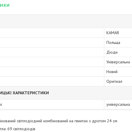
тики
KAMAR
Польща
Діоди
Універсальна
Новий
Оригінал
ИЦЬКІ ХАРАКТЕРИСТИКИ
я
універсальна
бінований світлодіодний комбінований на гвинтах з дротом 24 см
ла: 69 світлодіодів