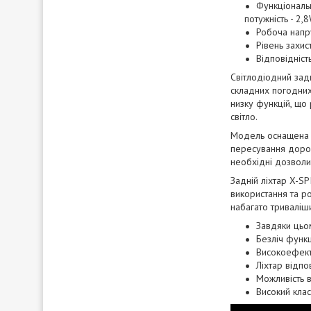
Функціональн
потужність - 2,
Робоча напр
Рівень захис
Відповідніст
Світлодіодний задн
складних погодних
низку функцій, що
світло.
Модель оснащена 6
пересування дорог
необхідні дозволи,
Задній ліхтар X-S
використання та ро
набагато триваліш
Завдяки цьо
Безліч функ
Високоефект
Ліхтар відпо
Можливість в
Високий клас