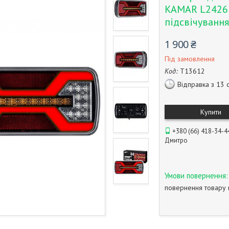
KAMAR L2426 
підсвічуванн
1 900 ₴
Під замовлення
Код:
T13612
Відправка з 13 
Купити
+380 (66) 418-34-4
Дмитро
повернення товару 