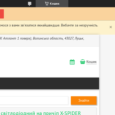
Кошик
мося з вами зв'язатися якнайшвидше. Вибачте за незручність.
ЖК Атлант 1 поверх), Волинська область, 43027, Луцьк,
Кошик
Знайти
 світлодіодний на причіп X-SPIDER