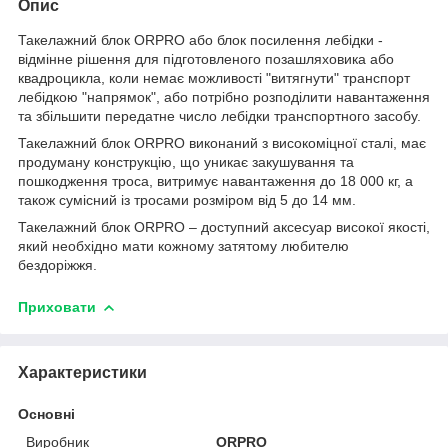
Опис
Такелажний блок ORPRO або блок посилення лебідки -
відмінне рішення для підготовленого позашляховика або
квадроцикла, коли немає можливості "витягнути" транспорт
лебідкою "напрямок", або потрібно розподілити навантаження
та збільшити передатне число лебідки транспортного засобу.
Такелажний блок ORPRO виконаний з високоміцної сталі, має
продуману конструкцію, що уникає закушування та
пошкодження троса, витримує навантаження до 18 000 кг, а
також сумісний із тросами розміром від 5 до 14 мм.
Такелажний блок ORPRO – доступний аксесуар високої якості,
який необхідно мати кожному затятому любителю
бездоріжжя.
Приховати
Характеристики
Основні
Виробник
ORPRO