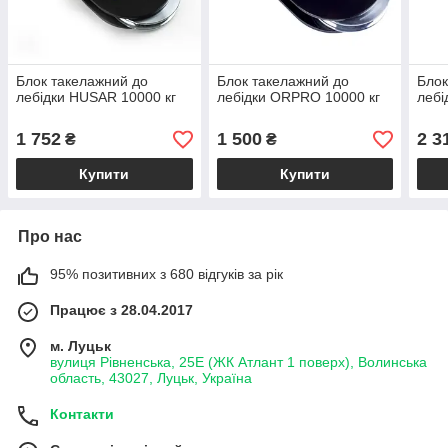
Блок такелажний до
Блок такелажний до
Блок
лебідки HUSAR 10000 кг
лебідки ORPRO 10000 кг
лебі
1 752
1 500
2 3
₴
₴
Купити
Купити
Про нас
95% позитивних з 680 відгуків за рік
Працює з 28.04.2017
м. Луцьк
вулиця Рівненська, 25Е (ЖК Атлант 1 поверх), Волинська
область, 43027, Луцьк, Україна
Контакти