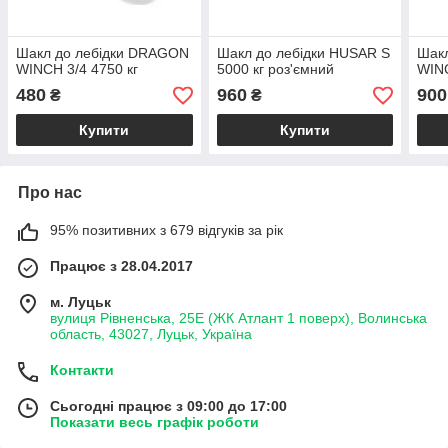
Шакл до лебідки DRAGON
Шакл до лебідки HUSAR S
Шак
WINCH 3/4 4750 кг
5000 кг роз'ємний
WINC
480
960
900
₴
₴
Купити
Купити
Про нас
95% позитивних з 679 відгуків за рік
Працює з 28.04.2017
м. Луцьк
вулиця Рівненська, 25Е (ЖК Атлант 1 поверх), Волинська
область, 43027, Луцьк, Україна
Контакти
Сьогодні працює з 09:00 до 17:00
Показати весь графік роботи