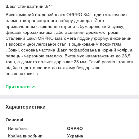
Шакл стандартний 3/4"
Високоміцний сталевий шакл ORPRO 3/4"- один з ключових
елементів транспортного набору джипера. Його
призначенням є кріплення стропи в буксировочной вушку,
фіксації корозахисника , або з'єднання декількох тросів.
Сталевий шакл ORPRO має омега подібну форму, виконаний
з високоміцної легованої сталі з оцинкованим покриттям
. Зовні, основна частина Шакл пофарбована в чорний колір, а
палець - червоною емаллю. Витримує навантаження до 28,5
тонн, а діаметр пальця дорівнює 23 мм. Такий розмір і тоннаж
підійде підготовленим до важкому бездоріжжю
позашляховиків.
Приховати
Характеристики
Основні
Виробник
ORPRO
Країна виробник
Україна