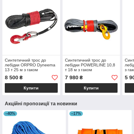
Синтетичний трос до
Синтетичний трос до
Синт
лебідки ORPRO Dyneema
лебідки POWERLINE 10,8
лебі
13 т 25 м з гаком
т 18 м з гаком
з га
8 500
7 980
5 9
₴
₴
Купити
Купити
Акційні пропозиції та новинки
–40%
–17%