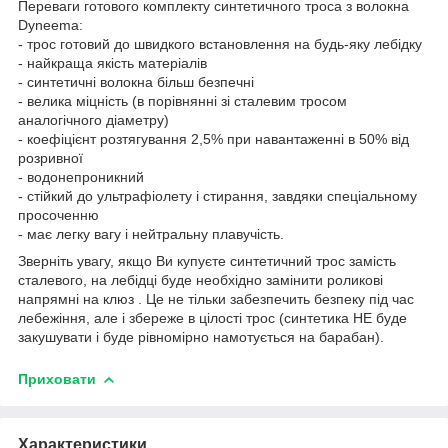
Переваги готового комплекту синтетичного троса з волокна
Dyneema:
- трос готовий до швидкого встановлення на будь-яку лебідку
- найкраща якість матеріалів
- синтетичні волокна більш безпечні
- велика міцність (в порівнянні зі сталевим тросом
аналогічного діаметру)
- коефіцієнт розтягування 2,5% при навантаженні в 50% від
розривної
- водонепроникний
- стійкий до ультрафіолету і стирання, завдяки спеціальному
просоченню
- має легку вагу і нейтральну плавучість.
Зверніть увагу, якщо Ви купуєте синтетичний трос замість
сталевого, на лебідці буде необхідно замінити роликові
напрямні на клюз . Це не тільки забезпечить безпеку під час
лебежіння, але і збереже в цілості трос (синтетика НЕ буде
закушувати і буде рівномірно намотується на барабан).
Приховати
Характеристики