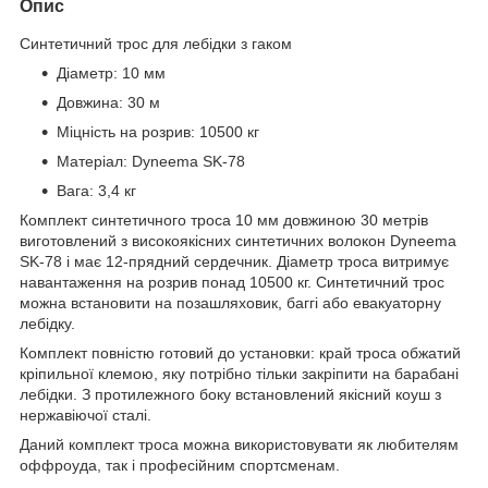
Опис
Синтетичний трос для лебідки з гаком
Діаметр: 10 мм
Довжина: 30 м
Міцність на розрив: 10500 кг
Матеріал: Dyneema SK-78
Вага: 3,4 кг
Комплект синтетичного троса 10 мм довжиною 30 метрів
виготовлений з високоякісних синтетичних волокон Dyneema
SK-78 і має 12-прядний сердечник. Діаметр троса витримує
навантаження на розрив понад 10500 кг. Синтетичний трос
можна встановити на позашляховик, баггі або евакуаторну
лебідку.
Комплект повністю готовий до установки: край троса обжатий
кріпильної клемою, яку потрібно тільки закріпити на барабані
лебідки. З протилежного боку встановлений якісний коуш з
нержавіючої сталі.
Даний комплект троса можна використовувати як любителям
оффроуда, так і професійним спортсменам.