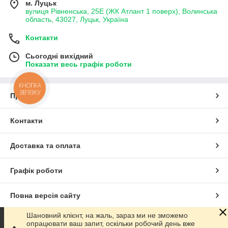
м. Луцьк
вулиця Рівненська, 25Е (ЖК Атлант 1 поверх), Волинська
область, 43027, Луцьк, Україна
Контакти
Сьогодні вихідний
Показати весь графік роботи
КНОПКА
ЗВ'ЯЗКУ
Про нас
Контакти
Доставка та оплата
Графік роботи
Повна версія сайту
Шановний клієнт, на жаль, зараз ми не зможемо
Сайт створено на маркетплейсі
Prom.ua
опрацювати ваш запит, оскільки робочий день вже