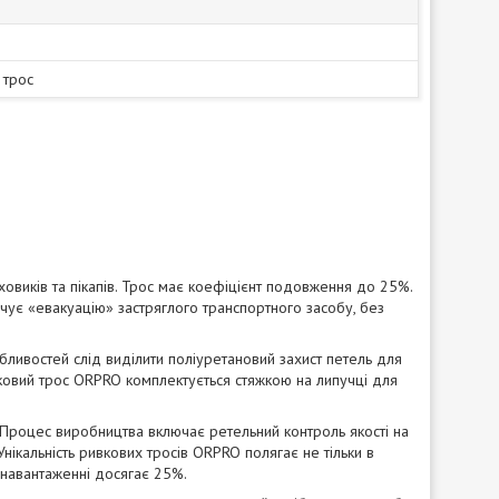
 трос
овиків та пікапів. Трос має коефіцієнт подовження до 25%.
ечує «евакуацію» застряглого транспортного засобу, без
ливостей слід виділити поліуретановий захист петель для
ивковий трос ORPRO комплектується стяжкою на липучці для
 Процес виробництва включає ретельний контроль якості на
 Унікальність ривкових тросів ORPRO полягає не тільки в
 навантаженні досягає 25%.