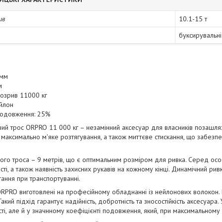
ив
10.1-15 т
буксирувальні
 мм
м
розрив 11000 кг
ейлон
подовження: 25%
ий трос ORPRO 11 000 кг – незамінний аксесуар для власників позашлях
 максимально м'яке розтягування, а також миттєве стискання, що забезп
го троса – 9 метрів, що є оптимальним розміром для ривка. Серед особ
сті, а також наявність захисних рукавів на кожному кінці. Динамічний р
гання при транспортуванні.
 ORPRO виготовлені на професійному обладнанні із нейлонових волокон.
Такий підхід гарантує надійність, добротність та зносостійкість аксесуара.
сті, але й у значнному коефіцієнті подовження, який, при максимальному