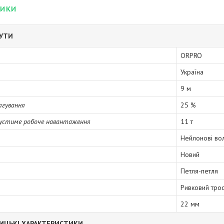
тики
БУТИ
ORPRO
Україна
9 м
ягування
25 %
устиме робоче навантаження
11 т
Нейлонові во
Новий
Петля-петля
Ривковий тро
22 мм
ИЦЬКІ ХАРАКТЕРИСТИКИ