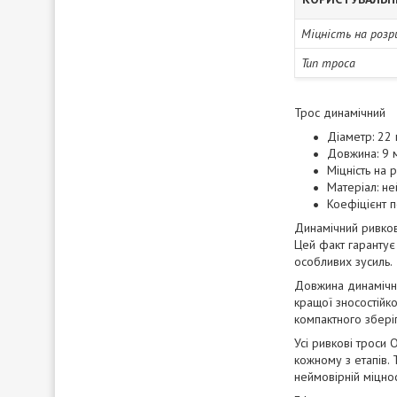
Міцність на розр
Тип троса
Трос динамічний
Діаметр: 22
Довжина: 9 
Міцність на 
Матеріал: н
Коефіцієнт 
Динамічний ривков
Цей факт гарантує
особливих зусиль.
Довжина динамічно
кращої зносостійко
компактного збері
Усі ривкові троси
кожному з етапів. 
неймовірній міцно