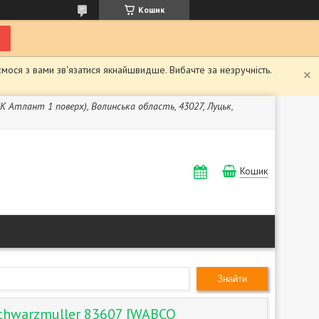
Кошик
мося з вами зв'язатися якнайшвидше. Вибачте за незручність.
ЖК Атлант 1 поверх), Волинська область, 43027, Луцьк,
Кошик
Знайти
chwarzmuller 83607 [WABCO