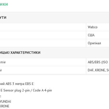
тики
БУТИ
Wabco
США
Оригінал
ИЦЬКІ ХАРАКТЕРИСТИКИ
ктів
ABS/EBS (ISO
я
DAF, KRONE, 
ний ABS 3 метра EBS E
 E Sensor plug 2-pin / Code A 4-pin
F
YUNDAI
KRONE