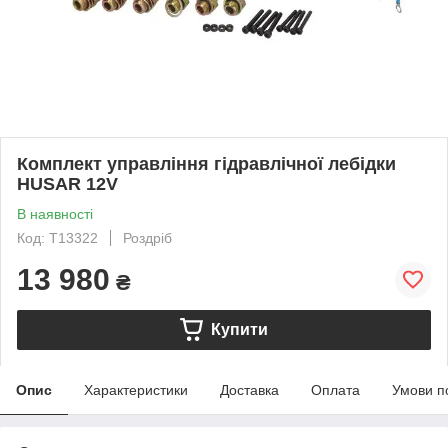
Комплект управління гідравлічної лебідки
HUSAR 12V
В наявності
Код: T13322
Роздріб
13 980
₴
Купити
Опис
Характеристики
Доставка
Оплата
Умови п