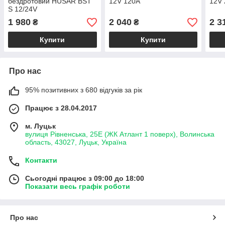
бездротовий HUSAR BST
12V 120A
12V
S 12/24V
1 980
2 040
2 3
₴
₴
Купити
Купити
Про нас
95% позитивних з 680 відгуків за рік
Працює з 28.04.2017
м. Луцьк
вулиця Рівненська, 25Е (ЖК Атлант 1 поверх), Волинська
область, 43027, Луцьк, Україна
Контакти
Сьогодні працює з 09:00 до 18:00
Показати весь графік роботи
Про нас