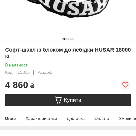
Софт-шакл із блоком до лебідки HUSAR 18000
кг
В наявності
Код: T13315
Роздріб
4 860
₴
Купити
Опис
Характеристики
Доставка
Оплата
Умови п