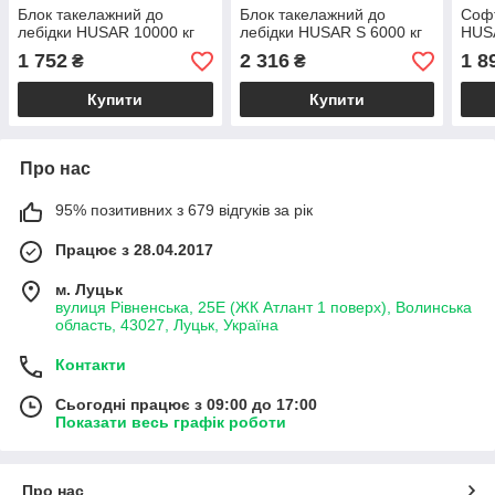
Блок такелажний до
Блок такелажний до
Софт
лебідки HUSAR 10000 кг
лебідки HUSAR S 6000 кг
HUSA
1 752
2 316
1 8
₴
₴
Купити
Купити
Про нас
95% позитивних з 679 відгуків за рік
Працює з 28.04.2017
м. Луцьк
вулиця Рівненська, 25Е (ЖК Атлант 1 поверх), Волинська
область, 43027, Луцьк, Україна
Контакти
Сьогодні працює з 09:00 до 17:00
Показати весь графік роботи
Про нас